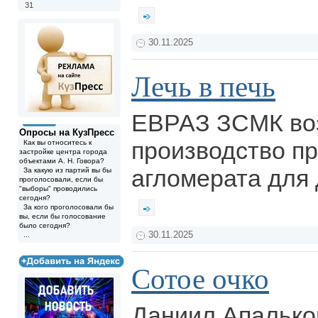
31
30.11.2025
Лечь в печь
ЕВРАЗ ЗСМК во
Опросы на КузПресс
производство п
Как вы относитесь к
застройке центра города
объектами А. Н. Говора?
агломерата для
За какую из партий вы бы
проголосовали, если бы
"выборы" проводились
сегодня?
За кого проголосовали бы
вы, если бы голосование
было сегодня?
30.11.2025
...
Сотое очко
Даниил Апалько