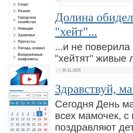
Спорт
Разное
Долина обидел
Городское
хозяйство
"хейт"...
Новации
Здоровье
Протесты
...и не поверила 
Погода, климат
Вооружённые
"хейтят" живые
конфликты
30.11.2025
Здравствуй, ма
Сегодня День м
Пн
Вт
Ср
Чт
Пт
Сб
Вс
1
2
всех мамочек, с
3
4
5
6
7
8
9
10
11
12
13
14
15
16
поздравляют дет
17
18
19
20
21
22
23
24
25
26
27
28
29
30