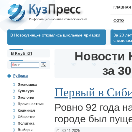
ГЛАВНАЯ
ФОТО
В Новокузнецке открылись школьные ярмарки
За 20 ле
снизилас
Новости 
В Клуб КП
за 30
Рубрики
Экономика
Первый в Сиб
Культура
Экология
Ровно 92 года н
Происшествия
Криминал
городе был пущ
Общество
Политика
Выборы
30.11.2025