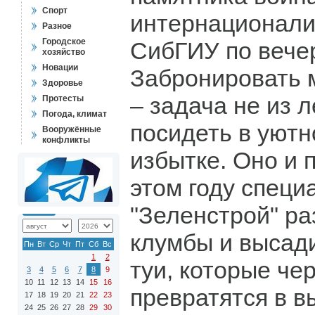
Спорт
интернационали
Разное
Городское
СибГИУ по вече
хозяйство
Новации
Забронировать 
Здоровье
– задача не из 
Протесты
Погода, климат
посидеть в уютн
Вооружённые
конфликты
избытке. Оно и п
этом году спец
"Зеленстрой" р
клумбы и высад
Пн
Вт
Ср
Чт
Пт
Сб
Вс
1
2
туи, которые че
3
4
5
6
7
8
9
10
11
12
13
14
15
16
превратятся в 
17
18
19
20
21
22
23
24
25
26
27
28
29
30