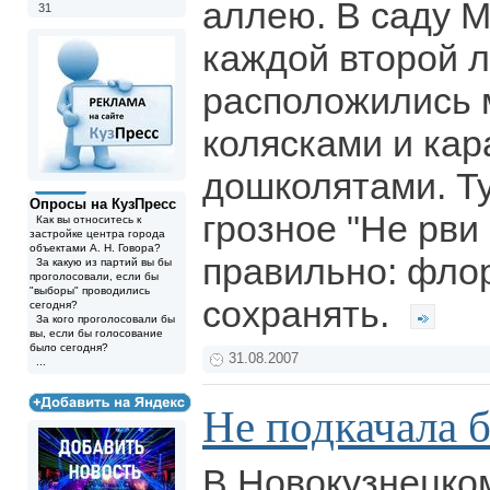
аллею. В саду М
31
каждой второй 
расположились 
колясками и кар
дошколятами. Т
Опросы на КузПресс
грозное "Не рви 
Как вы относитесь к
застройке центра города
объектами А. Н. Говора?
правильно: флор
За какую из партий вы бы
проголосовали, если бы
"выборы" проводились
сохранять.
сегодня?
За кого проголосовали бы
вы, если бы голосование
было сегодня?
31.08.2007
...
Не подкачала 
В Новокузнецко