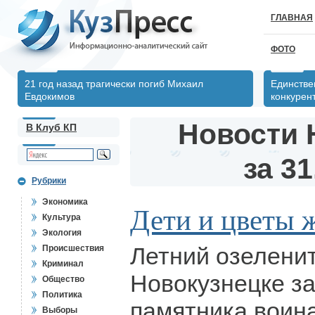
ГЛАВНАЯ
ФОТО
21 год назад трагически погиб Михаил
Единстве
Евдокимов
конкурен
Новости 
В Клуб КП
за 31
Рубрики
Экономика
Дети и цветы 
Культура
Экология
Летний озелени
Происшествия
Криминал
Новокузнецке з
Общество
Политика
памятника воин
Выборы