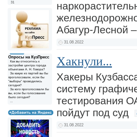
наркораститель
31
железнодорожно
Абагур-Лесной 
31.08.2022
Хакнули...
Опросы на КузПресс
Как вы относитесь к
застройке центра города
объектами А. Н. Говора?
Хакеры Кузбасс
За какую из партий вы бы
проголосовали, если бы
"выборы" проводились
систему графич
сегодня?
За кого проголосовали бы
вы, если бы голосование
тестирования О
было сегодня?
...
пойдут под суд
31.08.2022