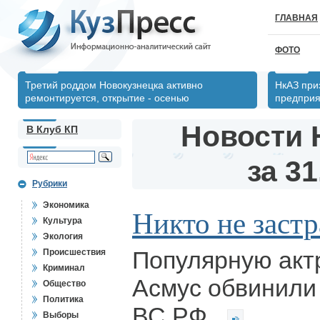
ГЛАВНАЯ
ФОТО
Третий роддом Новокузнецка активно
НкАЗ при
ремонтируется, открытие - осенью
предпри
Новости 
В Клуб КП
за 31
Рубрики
Экономика
Никто не застр
Культура
Экология
Популярную акт
Происшествия
Криминал
Асмус обвинили
Общество
Политика
ВС РФ.
Выборы