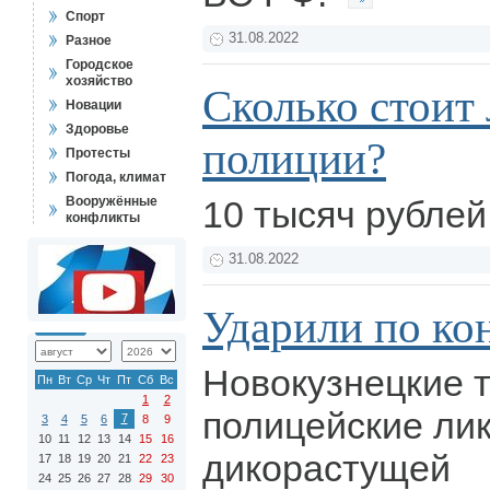
Спорт
31.08.2022
Разное
Городское
хозяйство
Сколько стоит
Новации
Здоровье
полиции?
Протесты
Погода, климат
Вооружённые
10 тысяч рублей 
конфликты
31.08.2022
Ударили по ко
Новокузнецкие 
Пн
Вт
Ср
Чт
Пт
Сб
Вс
1
2
полицейские ли
7
3
4
5
6
8
9
10
11
12
13
14
15
16
дикорастущей
17
18
19
20
21
22
23
24
25
26
27
28
29
30