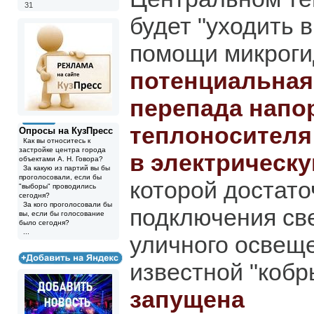
31
будет "уходить в
помощи микрог
потенциальная
перепада напо
теплоносителя
Опросы на КузПресс
Как вы относитесь к
застройке центра города
в электрическ
объектами А. Н. Говора?
За какую из партий вы бы
проголосовали, если бы
которой достато
"выборы" проводились
сегодня?
За кого проголосовали бы
подключения св
вы, если бы голосование
было сегодня?
...
уличного освеще
известной "кобры
запущена