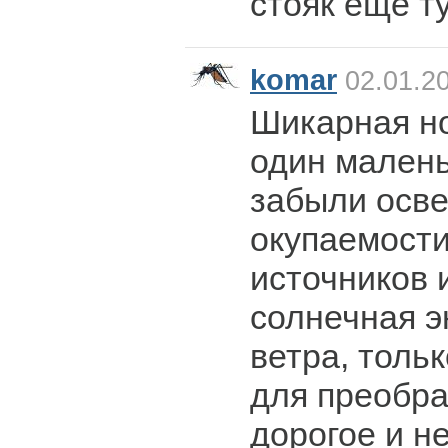
стояк еще т
komar
02.01.20
Шикарная но
один мален
забыли осве
окупаемости
источников 
солнечная э
ветра, толь
для преобра
дорогое и н