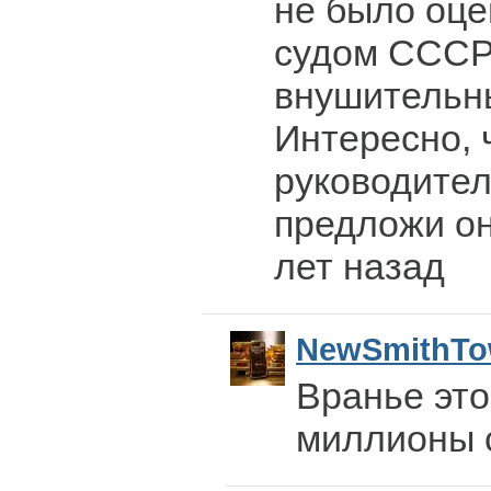
не было оц
судом СССР
внушительны
Интересно, 
руководите
предложи он
лет назад
NewSmithT
Вранье эт
миллионы с