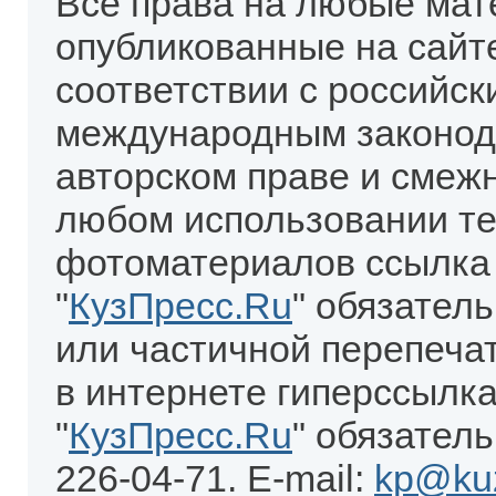
Все права на любые мат
опубликованные на сайт
соответствии с российск
международным законод
авторском праве и смеж
любом использовании те
фотоматериалов ссылка
"
КузПресс.Ru
" обязател
или частичной перепеча
в интернете гиперссылка
"
КузПресс.Ru
" обязатель
226-04-71. E-mail:
kp@kuz