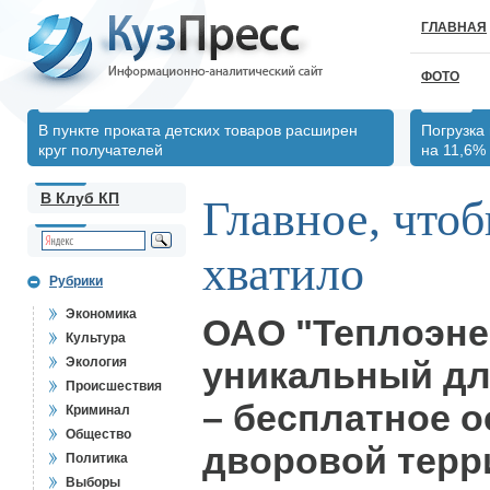
ГЛАВНАЯ
ФОТО
В пункте проката детских товаров расширен
Погрузка
круг получателей
на 11,6%
В Клуб КП
Главное, что
хватило
Рубрики
Экономика
ОАО "Теплоэне
Культура
Экология
уникальный дл
Происшествия
– бесплатное 
Криминал
Общество
дворовой терри
Политика
Выборы