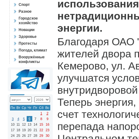
использования
Спорт
Разное
нетрадиционны
Городское
хозяйство
энергии.
Новации
Здоровье
Благодаря ОАО 
Протесты
жителей двора 
Погода, климат
Вооружённые
конфликты
Кемерово, ул. А
улучшатся усло
внутридворовой
Теперь энергия
Пн
Вт
Ср
Чт
Пт
Сб
Вс
счет технологич
1
2
6
3
4
5
7
8
9
перепада напор
10
11
12
13
14
15
16
17
18
19
20
21
22
23
Центральном те
24
25
26
27
28
29
30