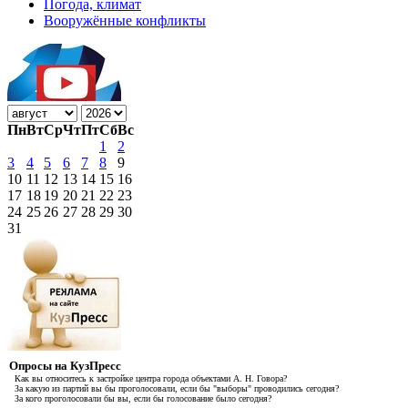
Погода, климат
Вооружённые конфликты
Пн
Вт
Ср
Чт
Пт
Сб
Вс
1
2
3
4
5
6
7
8
9
10
11
12
13
14
15
16
17
18
19
20
21
22
23
24
25
26
27
28
29
30
31
Опросы на КузПресс
Как вы относитесь к застройке центра города объектами А. Н. Говора?
За какую из партий вы бы проголосовали, если бы "выборы" проводились сегодня?
За кого проголосовали бы вы, если бы голосование было сегодня?