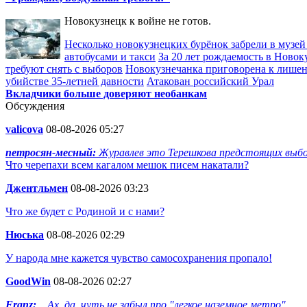
Новокузнецк к войне не готов.
Несколько новокузнецких бурёнок забрели в музей
автобусами и такси
За 20 лет рождаемость в Новок
требуют снять с выборов
Новокузнечанка приговорена к лишен
убийстве 35-летней давности
Атакован российский Урал
Вкладчики больше доверяют необанкам
Обсуждения
valicova
08-08-2026 05:27
петросян-месный:
Журавлев это Терешкова предстоящих выбор
Что черепахи всем кагалом мешок писем накатали?
Джентльмен
08-08-2026 03:23
Что же будет с Родиной и с нами?
Нюська
08-08-2026 02:29
У народа мне кажется чувство самосохранения пропало!
GoodWin
08-08-2026 02:27
Franz:
...Ах, да, чуть не забыл про "легкое наземное метро"...