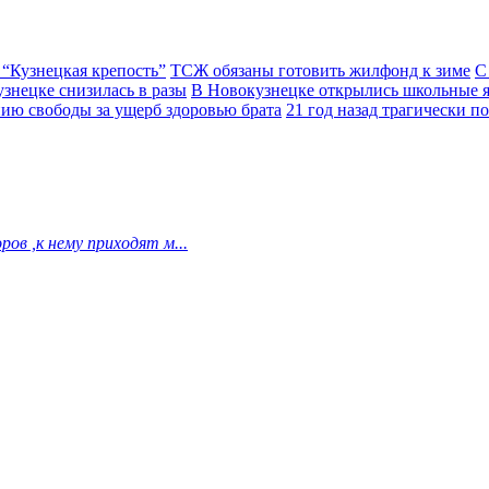
 “Кузнецкая крепость”
ТСЖ обязаны готовить жилфонд к зиме
С
узнецке снизилась в разы
В Новокузнецке открылись школьные 
ию свободы за ущерб здоровью брата
21 год назад трагически 
ов ,к нему приходят м...