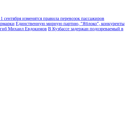
 1 сентября изменятся правила перевозок пассажиров
ярмарки
Единственную мирную партию, "Яблоко", конкуренты
погиб Михаил Евдокимов
В Кузбассе задержан подозреваемый в