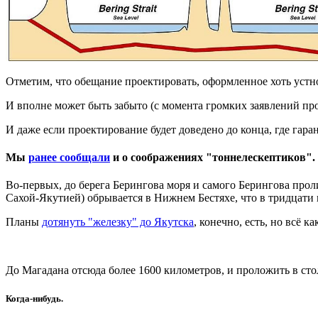
Отметим, что обещание проектировать, оформленное хоть устно,
И вполне может быть забыто (с момента громких заявлений прош
И даже если проектирование будет доведено до конца, где гара
Мы
ранее сообщали
и о соображениях "тоннелескептиков".
Во-первых, до берега Берингова моря и самого Берингова про
Сахой-Якутией) обрывается в Нижнем Бестяхе, что в тридцати
Планы
дотянуть "железку" до Якутска
, конечно, есть, но всё ка
До
Магадана
отсюда более
1600
километров, и проложить в ст
Когда-нибудь.