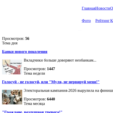
Главная
Новости
О
Фото
Рейтинг
К
Просмотров:
56
Тема дня
Банки нового поколения
Вкладчики больше доверяют необанкам...
Просмотров:
1447
Тема недели
Голосуй - не голосуй, или "Муля, не нервируй меня!"
Электоральная кампания-2026 вырулила на фини
Просмотров:
6440
Тема месяца
"Граждане, воздушная тревога!"