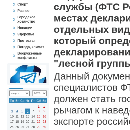
службы (ФТС Р
Спорт
Разное
местах деклар
Городское
хозяйство
отдельных вид
Новации
Здоровье
который опред
Протесты
Погода, климат
декларировани
Вооружённые
конфликты
"лесной группы
Данный докумен
специалистов Ф
должен стать г
Пн
Вт
Ср
Чт
Пт
Сб
Вс
1
2
рычагом к навед
6
3
4
5
7
8
9
10
11
12
13
14
15
16
экспорте россий
17
18
19
20
21
22
23
24
25
26
27
28
29
30