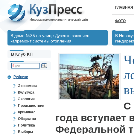
ГЛАВНАЯ
ФОТО
В доме №35 на улице Дузенко закончен
В Новоку
капремонт системы отопления
гендирек
В Клуб КП
Ч
л
Рубрики
в
Экономика
Культура
Экология
С
Происшествия
Криминал
года вступает 
Общество
Политика
Федеральной 
Выборы