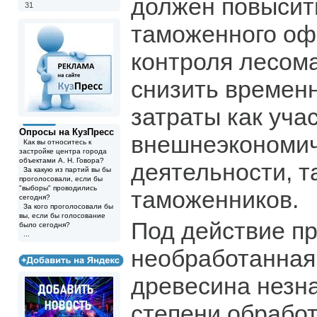
должен повысит
31
таможенного оф
контроля лесом
снизить времен
затраты как уча
Опросы на КузПресс
внешнеэкономи
Как вы относитесь к
застройке центра города
объектами А. Н. Говора?
деятельности, т
За какую из партий вы бы
проголосовали, если бы
"выборы" проводились
таможенников.
сегодня?
За кого проголосовали бы
вы, если бы голосование
Под действие п
было сегодня?
...
необработанная
древесина незн
степени обработ