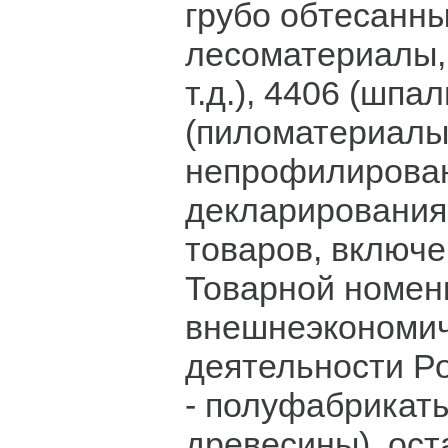
грубо обтесанн
лесоматериалы, 
т.д.), 4406 (шпал
(пиломатериал
непрофилирован
декларирования
товаров, включе
Товарной номен
внешнеэкономи
деятельности Ро
- полуфабрикаты
древесины), ос