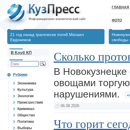
ГЛАВНАЯ
ФОТО
21 год назад трагически погиб Михаил
Новокузн
Евдокимов
свободы 
Сколько прото
В Клуб КП
В Новокузнецке
Рубрики
овощами торгую
Экономика
Культура
нарушениями.
Экология
Происшествия
06.08.2026
Криминал
Общество
Что горит сегод
Политика
Выборы