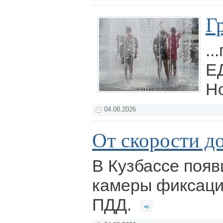
Гр
..
ЕД
Н
04.08.2026
От скорости д
В Кузбассе поя
камеры фиксац
ПДД.