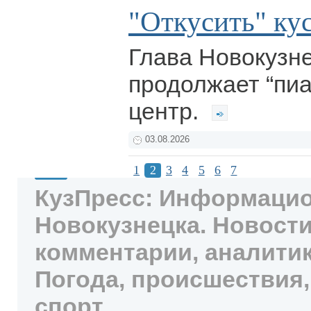
"Откусить" кус
Глава Новокузн
продолжает “пиа
центр.
03.08.2026
1
2
3
4
5
6
7
КузПресс: Информацио
Новокузнецка. Новости
комментарии, аналитик
Погода, происшествия,
спорт.