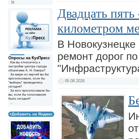
31
Двадцать пять 
километром м
В Новокузнецке
ремонт дорог по
Опросы на КузПресс
Как вы относитесь к
"Инфраструктур
застройке центра города
объектами А. Н. Говора?
За какую из партий вы бы
проголосовали, если бы
05.08.2026
"выборы" проводились
сегодня?
За кого проголосовали бы
вы, если бы голосование
Б
было сегодня?
...
И
от