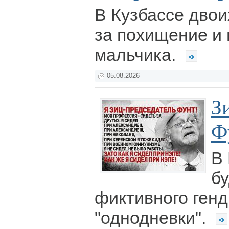
В Кузбассе дво
за похищение и
мальчика.
05.08.2026
З
Ф
В
бу
фиктивного ген
"однодневки".