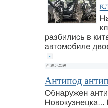
к
Н
к
разбились в кит
автомобиле дво
28.07.2026
Антипод анти
Обнаружен анти
Новокузнецка...