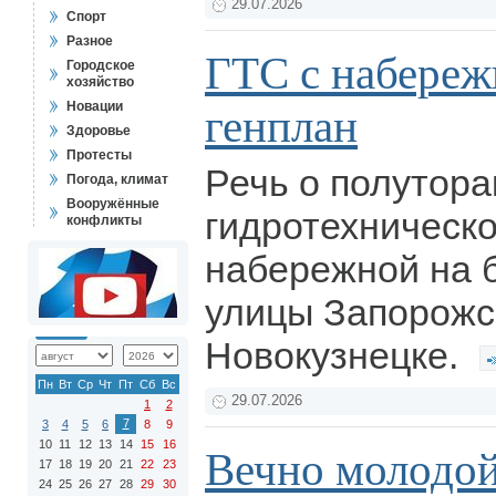
29.07.2026
Спорт
Разное
ГТС с набереж
Городское
хозяйство
Новации
генплан
Здоровье
Протесты
Речь о полутор
Погода, климат
Вооружённые
гидротехническ
конфликты
набережной на 
улицы Запорожс
Новокузнецке.
Пн
Вт
Ср
Чт
Пт
Сб
Вс
29.07.2026
1
2
7
3
4
5
6
8
9
10
11
12
13
14
15
16
Вечно молодо
17
18
19
20
21
22
23
24
25
26
27
28
29
30