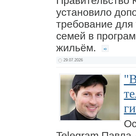
Правительство 
установило доп
требование для
семей в програ
жильём.
29.07.2026
"В
те
ги
Ос
Telegram Павла 