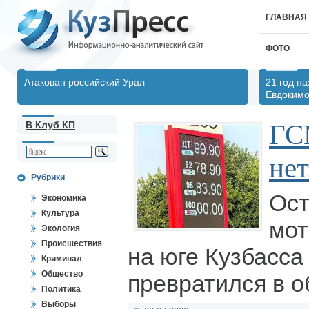
ГЛАВНАЯ
ФОТО
Атакован российский Урал
21 год н
Евдоким
ГС
В Клуб КП
нет.
Рубрики
Ост
Экономика
Культура
мот
Экология
Происшествия
на юге Кузбасса
Криминал
Общество
превратился в 
Политика
Выборы