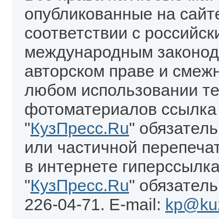
опубликованные на сайт
соответствии с российск
международным законод
авторском праве и смеж
любом использовании те
фотоматериалов ссылка
"
КузПресс.Ru
" обязател
или частичной перепеча
в интернете гиперссылка
"
КузПресс.Ru
" обязатель
226-04-71. E-mail:
kp@kuz