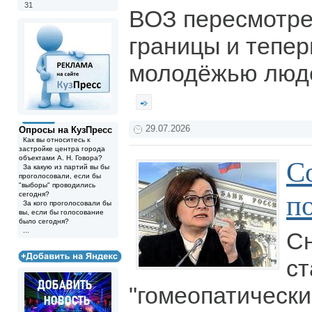
31
ВОЗ пересмотре
границы и тепер
молодёжью людей
29.07.2026
Опросы на КузПресс
Как вы относитесь к
застройке центра города
объектами А. Н. Говора?
С
За какую из партий вы бы
проголосовали, если бы
"выборы" проводились
п
сегодня?
За кого проголосовали бы
вы, если бы голосование
было сегодня?
...
С
ст
"гомеопатическ