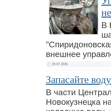
Уг
не
В 
ш
"Спиридоновска
внешнее управл
29.07.2026
Запасайте вод
В части Центра
Новокузнецка на