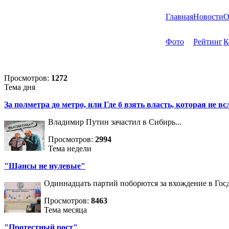
Главная
Новости
О
Фото
Рейтинг
К
Просмотров:
1272
Тема дня
За полметра до метро, или Где б взять власть, которая не вс
Владимир Путин зачастил в Сибирь...
Просмотров:
2994
Тема недели
"Шансы не нулевые"
Одиннадцать партий поборются за вхождение в Госд
Просмотров:
8463
Тема месяца
"Протестный рост"