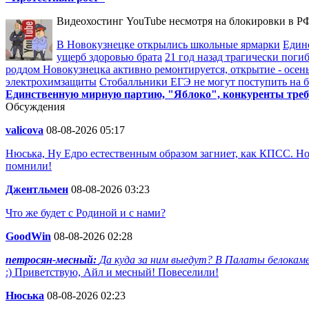
Видеохостинг YouTube несмотря на блокировки в РФ
В Новокузнецке открылись школьные ярмарки
Един
ущерб здоровью брата
21 год назад трагически пог
роддом Новокузнецка активно ремонтируется, открытие - осен
электрохимзащиты
Стобалльники ЕГЭ не могут поступить на бю
Единственную мирную партию, "Яблоко", конкуренты треб
Обсуждения
valicova
08-08-2026 05:17
Нюська, Ну Едро естественным образом загниет, как КПСС. Но
помнили!
Джентльмен
08-08-2026 03:23
Что же будет с Родиной и с нами?
GoodWin
08-08-2026 02:28
петросян-месный:
Да куда за ним выедут? В Палаты белокаме
:) Приветствую, Айл и месный! Повеселили!
Нюська
08-08-2026 02:23