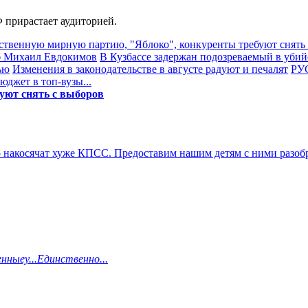
 прирастает аудиторией.
ственную мирную партию, "Яблоко", конкуренты требуют снять
иб Михаил Евдокимов
В Кузбассе задержан подозреваемый в убий
ью
Изменения в законодательстве в августе радуют и печалят
РУС
джет в топ-вузы...
уют снять с выборов
 накосячат хуже КПСС. Предоставим нашим детям с ними разобр
нныеу...Единственно...