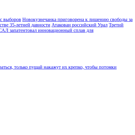
 с выборов
Новокузнечанка приговорена к лишению свободы за
стве 35-летней давности
Атакован российский Урал
Третий
АЛ запатентовал инновационный сплав для
аться, только пущай накажут их крепко, чтобы потомки