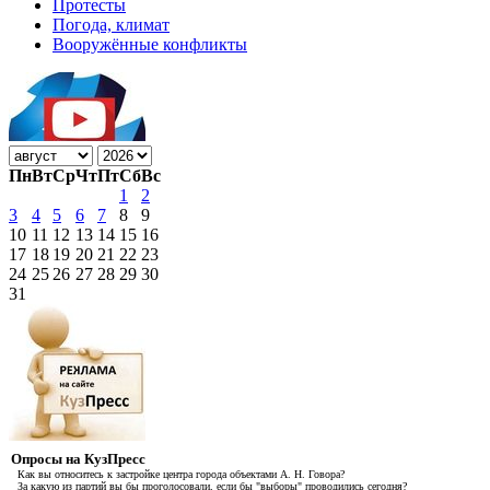
Протесты
Погода, климат
Вооружённые конфликты
Пн
Вт
Ср
Чт
Пт
Сб
Вс
1
2
3
4
5
6
7
8
9
10
11
12
13
14
15
16
17
18
19
20
21
22
23
24
25
26
27
28
29
30
31
Опросы на КузПресс
Как вы относитесь к застройке центра города объектами А. Н. Говора?
За какую из партий вы бы проголосовали, если бы "выборы" проводились сегодня?