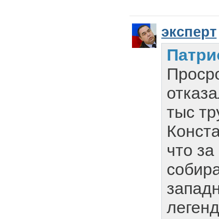
эксперт
Патри
Проср
отказа
тыс тр
Конста
что за
собир
запад
леген