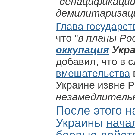
"
денацификации
демилитаризаци
Глава государст
что "
в планы Ро
оккупация
Укр
добавил, что в 
вмешательства
Украине извне Р
незамедлитель
После этого н
Украины
нача