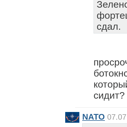
Зеленс
форте
сдал.
просро
ботокн
которы
сидит?
NATO
07.07