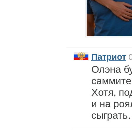
Патриот
0
Олэна бу
саммите
Хотя, п
и на ро
сыграть.