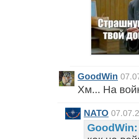
GoodWin
07.0
Хм... На вой
NATO
07.07.2
GoodWin