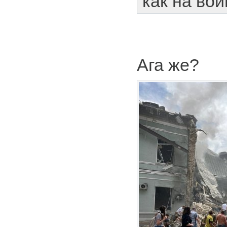
как на вой
Ага же?