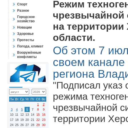
Режим техноге
Спорт
Разное
чрезвычайной 
Городское
хозяйство
на территории
Новации
Здоровье
области.
Протесты
Погода, климат
Об этом 7 ию
Вооружённые
конфликты
своем канале
региона Влад
"Подписал указ 
режима техноге
Пн
Вт
Ср
Чт
Пт
Сб
Вс
чрезвычайной с
1
2
6
3
4
5
7
8
9
10
11
12
13
14
15
16
территории Херс
17
18
19
20
21
22
23
24
25
26
27
28
29
30