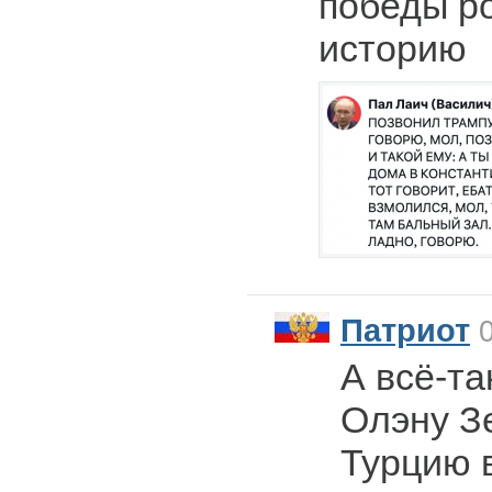
победы ро
историю
Патриот
0
А всё-та
Олэну З
Турцию 