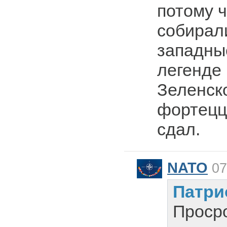
потому ч
собирал
западны
легенде
Зеленск
фортецц
сдал.
NATO
07
Патри
Проср