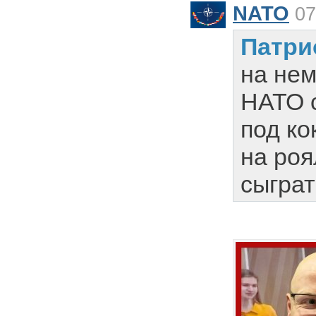
NATO
07
Патри
на нем
НАТО с
под ко
на роя
сыграт