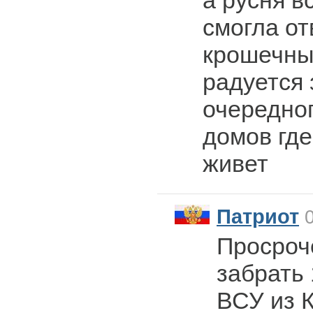
а русня в
смогла от
крошечны
радуется 
очередног
домов где
живет
Патриот
0
Просроч
забрать 
ВСУ из 