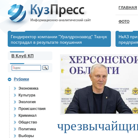
ГЛАВНАЯ
ФОТО
Гендиректор компании "Уралдронзавод" Ткачук
НкАЗ при
пострадал в результате покушения
предпри
В Клуб КП
Рубрики
Экономика
Культура
Экология
Происшествия
Криминал
чрезвычайщи
Общество
Политика
Выборы