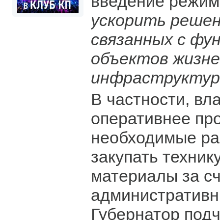
введение режи
ускорить решен
связанных с фу
объектов жизне
инфраструктуры
В частности, вл
оперативнее пр
необходимые ра
закупать техник
материалы за с
административн
Губернатор подч