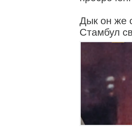
Дык он же 
Стамбул с