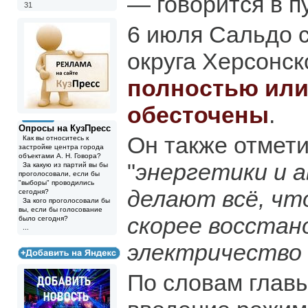
— говорится в п
31
6 июля Сальдо с
округа Херсонск
полностью или
обесточены
.
Опросы на КузПресс
Он также отмети
Как вы относитесь к
застройке центра города
объектами А. Н. Говора?
"
энергетики и 
За какую из партий вы бы
проголосовали, если бы
"выборы" проводились
делают всё, чт
сегодня?
За кого проголосовали бы
вы, если бы голосование
скорее восстан
было сегодня?
...
электричество 
По словам главы