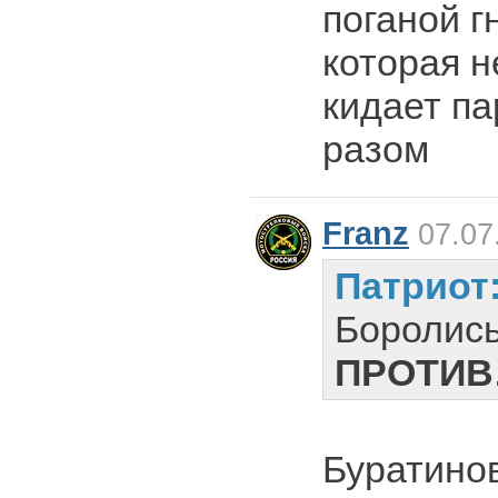
поганой г
которая н
кидает па
разом
Franz
07.07
Патриот
Боролис
ПРОТИВ
Буратинов