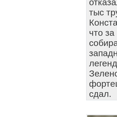
отказа
тыс тр
Конста
что за
собир
запад
леген
Зеленс
форте
сдал.