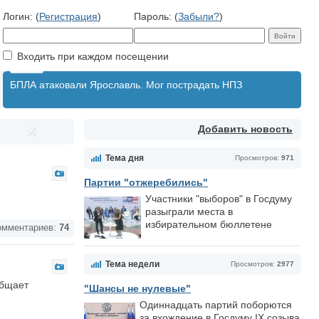
Логин: (
Регистрация
)
Пароль: (
Забыли?
)
Входить при каждом посещении
БПЛА атаковали Ярославль. Мог пострадать НПЗ
Добавить новость
Тема дня
Просмотров:
971
Партии "отжеребились"
Участники "выборов" в Госдуму
разыграли места в
избирательном бюллетене
мментариев:
74
Тема недели
Просмотров:
2977
общает
"Шансы не нулевые"
Одиннадцать партий поборются
за вхождение в Госдуму IX созыва