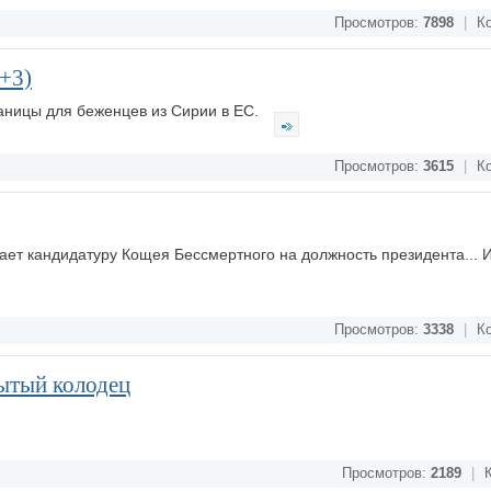
Просмотров:
7898
|
Ко
+3)
раницы для беженцев из Сирии в ЕС.
Просмотров:
3615
|
Ко
ает кандидатуру Кощея Бессмертного на должность президента... 
Просмотров:
3338
|
Ко
рытый колодец
Просмотров:
2189
|
К