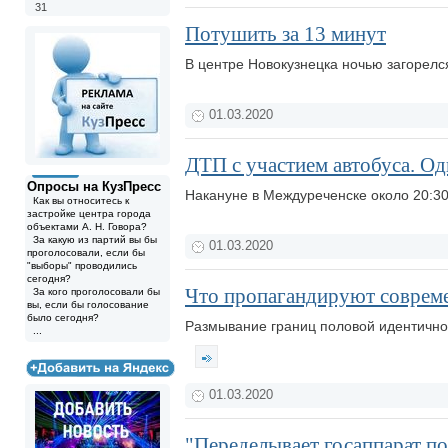
31
Потушить за 13 минут
В центре Новокузнецка ночью загорел
01.03.2020
ДТП с участием автобуса. Оди
Опросы на КузПресс
Накануне в Междуреченске около 20:30
Как вы относитесь к
застройке центра города
объектами А. Н. Говора?
За какую из партий вы бы
01.03.2020
проголосовали, если бы
"выборы" проводились
сегодня?
Что пропагандируют соврем
За кого проголосовали бы
вы, если бы голосование
было сегодня?
Размывание границ половой идентично
...
01.03.2020
"Переделывает госаппарат по