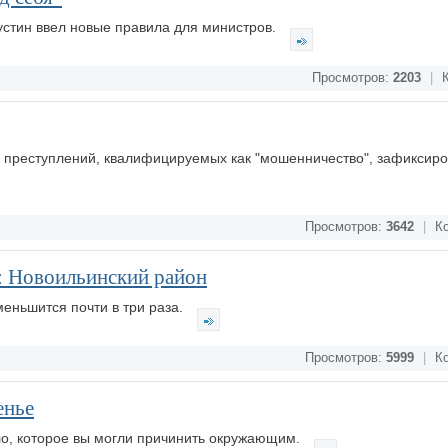
стин ввел новые правила для министров.
Просмотров:
2203
|
К
о преступлений, квалифицируемых как "мошенничество", зафиксиро
Просмотров:
3642
|
Ко
: Новоильинский район
меньшится почти в три раза.
Просмотров:
5999
|
Ко
енье
зло, которое вы могли причинить окружающим.