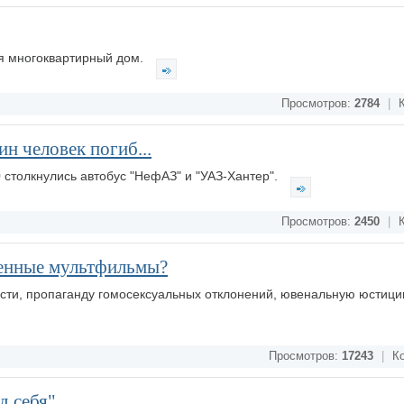
ся многоквартирный дом.
Просмотров:
2784
|
К
н человек погиб...
 столкнулись автобус "НефАЗ" и "УАЗ-Хантер".
Просмотров:
2450
|
К
енные мультфильмы?
сти, пропаганду гомосексуальных отклонений, ювенальную юстиц
Просмотров:
17243
|
Ко
д себя"