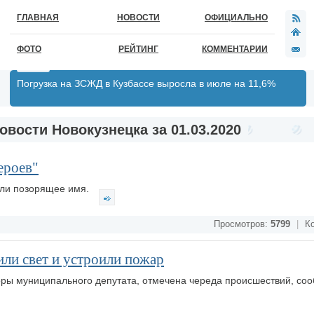
ГЛАВНАЯ
НОВОСТИ
ОФИЦИАЛЬНО
ФОТО
РЕЙТИНГ
КОММЕНТАРИИ
Погрузка на ЗСЖД в Кузбассе выросла в июле на 11,6%
овости Новокузнецка за 01.03.2020
ероев"
али позорящее имя.
Просмотров:
5799
|
Ко
или свет и устроили пожар
боры муниципального депутата, отмечена череда происшествий, со