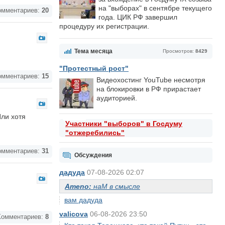
на "выборах" в сентябре текущего
мментариев:
20
года. ЦИК РФ завершил
процедуру их регистрации.
Тема месяца
Просмотров:
8429
"Протестный рост"
мментариев:
15
Видеохостинг YouTube несмотря
на блокировки в РФ прирастает
аудиторией.
Или хотя
Участники "выборов" в Госдуму
"отжеребились"
мментариев:
31
Обсуждения
дадуда
07-08-2026 02:07
Ameno:
наМ в смысле
вам дадуда
valicova
06-08-2026 23:50
омментариев:
8