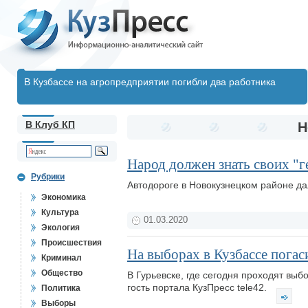
В Кузбассе на агропредприятии погибли два работника
В Клуб КП
Н
Народ должен знать своих "г
Рубрики
Автодороге в Новокузнецком районе д
Экономика
Культура
01.03.2020
Экология
Происшествия
На выборах в Кузбассе погас
Криминал
Общество
В Гурьевске, где сегодня проходят вы
гость портала КузПресс tele42.
Политика
Выборы