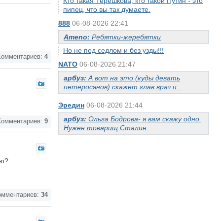
Кто такая Терешкова, кто такой Путин - это
пипец, что вы так думаете.
888
06-08-2026 22:41
Ameno:
Ребятки-жеребятки
Но не под седлом и без узды!!!
омментариев:
4
NATO
06-08-2026 21:47
арбуз:
А вот на это (куды девать
петеросянов) скажет глав.врач п...
Эредин
06-08-2026 21:44
арбуз:
Ольга Бодрова- я вам скажу одно.
омментариев:
9
Нужен товарищ Сталин.
ию?
мментариев:
34