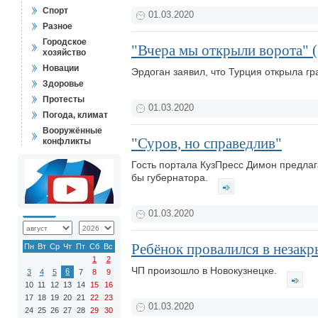
Спорт
01.03.2020
Разное
Городское
"Вчера мы открыли ворота" (
хозяйство
Новации
Эрдоган заявил, что Турция открыла г
Здоровье
Протесты
01.03.2020
Погода, климат
Вооружённые
"Суров, но справедлив"
конфликты
Гость портала КузПресс Димон предлаг
бы губернатора.
01.03.2020
Ребёнок провалился в незак
Пн
Вт
Ср
Чт
Пт
Сб
Вс
1
2
ЧП произошло в Новокузнецке.
6
3
4
5
7
8
9
10
11
12
13
14
15
16
17
18
19
20
21
22
23
01.03.2020
24
25
26
27
28
29
30