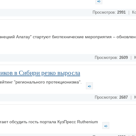
Просмотров:
2991
|
Ко
узнецкий Алатау" стартуют биотехнические мероприятия – обновле
Просмотров:
2609
|
К
иков в Сибири резко выросла
ейтинг "регионального протекционизма".
Просмотров:
2687
|
К
ает обсудить гость портала КузПресс Ruthenium