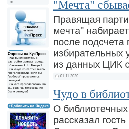
"Мечта" сбыва
31
Правящая парти
мечта" набирае
после подсчета 
избирательных у
Опросы на КузПресс
Как вы относитесь к
из данных ЦИК 
застройке центра города
объектами А. Н. Говора?
За какую из партий вы бы
проголосовали, если бы
01.11.2020
"выборы" проводились
сегодня?
За кого проголосовали бы
вы, если бы голосование
Чудо в библио
было сегодня?
...
О библиотечных
рассказал гость