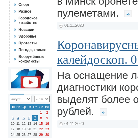
в Минск бронете
Спорт
пулеметами.
Разное
Городское
хозяйство
01.11.2020
Новации
Здоровье
Коронавирусн
Протесты
Погода, климат
калейдоскоп. 0
Вооружённые
конфликты
На оснащение л
диагностики ко
выделят более 
Пн
Вт
Ср
Чт
Пт
Сб
Вс
рублей.
1
2
7
3
4
5
6
8
9
10
11
12
13
14
15
16
01.11.2020
17
18
19
20
21
22
23
24
25
26
27
28
29
30