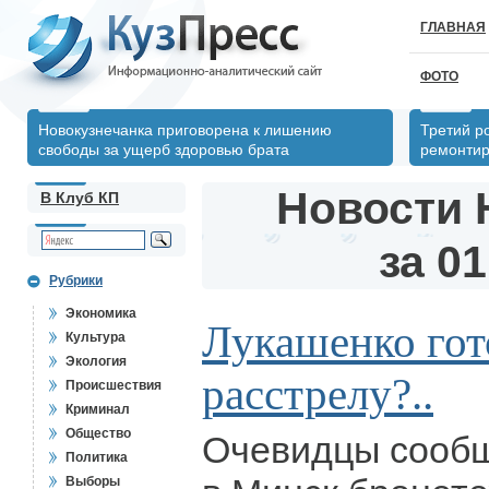
ГЛАВНАЯ
ФОТО
Новокузнечанка приговорена к лишению
Третий р
свободы за ущерб здоровью брата
ремонтир
Новости 
В Клуб КП
за 01
Рубрики
Экономика
Лукашенко гот
Культура
Экология
расстрелу?..
Происшествия
Криминал
Общество
Очевидцы сообщ
Политика
Выборы