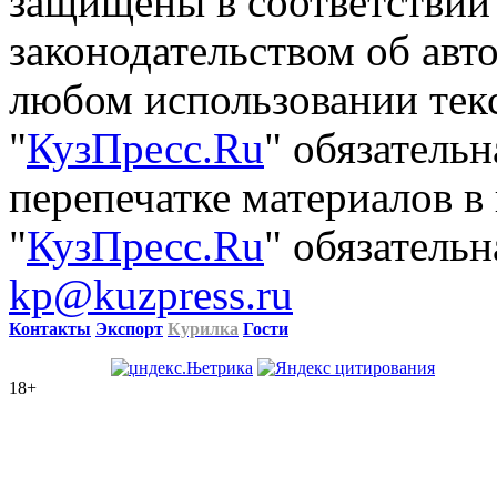
защищены в соответствии
законодательством об авт
любом использовании тек
"
КузПресс.Ru
" обязатель
перепечатке материалов в
"
КузПресс.Ru
" обязательн
kp@kuzpress.ru
Контакты
Экспорт
Курилка
Гости
18+