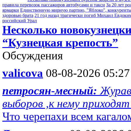
правила перевозок пассажиров автобусами и такси
За 20 лет р
ярмарки
Единственную мирную партию, "Яблоко", конкуренты 
здоровью брата
21 год назад трагически погиб Михаил Евдоки
российский Урал
Несколько новокузнецки
“Кузнецкая крепость”
Обсуждения
valicova
08-08-2026 05:27
петросян-месный:
Журав
выборов ,к нему приходят 
Что черепахи всем кагало