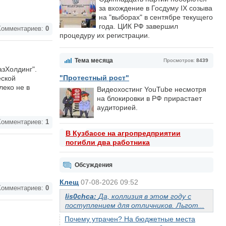
за вхождение в Госдуму IX созыва
на "выборах" в сентябре текущего
года. ЦИК РФ завершил
омментариев:
0
процедуру их регистрации.
Тема месяца
Просмотров:
8439
азХолдинг".
"Протестный рост"
еской
леко не в
Видеохостинг YouTube несмотря
на блокировки в РФ прирастает
аудиторией.
омментариев:
1
В Кузбассе на агропредприятии
погибли два работника
Обсуждения
Клещ
07-08-2026 09:52
омментариев:
0
lis0chca:
Да, коллизия в этом году с
поступлением для отличников. Льгот...
Почему утрачен? На бюджетные места