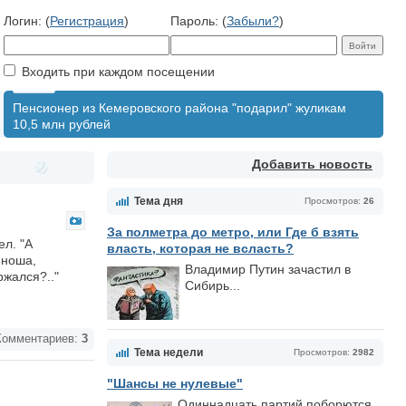
Логин: (
Регистрация
)
Пароль: (
Забыли?
)
Входить при каждом посещении
Пенсионер из Кемеровского района "подарил" жуликам
10,5 млн рублей
Добавить новость
Тема дня
Просмотров:
26
За полметра до метро, или Где б взять
ел. "А
власть, которая не всласть?
юноша,
Владимир Путин зачастил в
ржался?.."
Сибирь...
омментариев:
3
Тема недели
Просмотров:
2982
"Шансы не нулевые"
Одиннадцать партий поборются