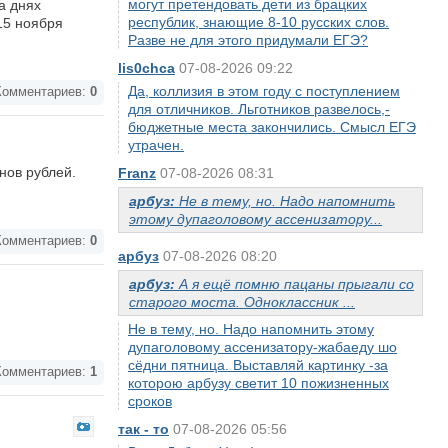
могут претендовать дети из брацких
а днях
республик, знающие 8-10 русских слов.
15 ноября
Разве не для этого придумали ЕГЭ?
lis0chca
07-08-2026 09:22
Да, коллизия в этом году с поступлением
омментариев:
0
для отличников. Льготников развелось,-
бюджетные места закончились. Смысл ЕГЭ
утрачен.
нов рублей.
Franz
07-08-2026 08:31
арбуз:
Не в тему, но. Надо напомнить
этому дупаголовому ассенизатору...
омментариев:
0
арбуз
07-08-2026 08:20
арбуз:
А я ещё помню пацаны прыгали со
старого моста. Одноклассник ...
Не в тему, но. Надо напомнить этому
дупаголовому ассенизатору-жабаеду шо
сёдни пятница. Выставляй картинку -за
омментариев:
1
которою арбузу светит 10 пожизненных
сроков
так - то
07-08-2026 05:56