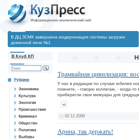
В ДЦ ЗСМК завершена модернизация системы загрузки
доменной печи №1
В Клуб КП
Н
Трамвайная цивилизация: во
Рубрики
У нас в редакции по случаю юбилея но
помните, - говорю коллегам, - когда-то
Экономика
приберегли свои мемуары для грядущих
Культура
Экология
Происшествия
02.12.2008
Криминал
Общество
Политика
Арина, так держать!
Выборы