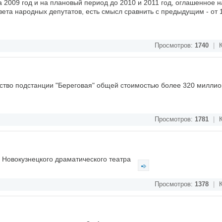
2009 год и на плановый период до 2010 и 2011 год, оглашенное н
вета народных депутатов, есть смысл сравнить с предыдущим - от 
Просмотров:
1740
|
К
ство подстанции "Береговая" общей стоимостью более 320 миллио
Просмотров:
1781
|
К
и Новокузнецкого драматического театра
Просмотров:
1378
|
К