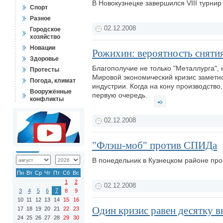
В Новокузнецке завершился VIII турни
Спорт
Разное
02.12.2008
Городское
хозяйство
Новации
Рожихин: вероятность снятия
Здоровье
Благополучие не только "Металлурга", 
Протесты
Мировой экономический кризис заметно
Погода, климат
индустрии. Когда на кону производство
Вооружённые
первую очередь.
конфликты
02.12.2008
"Флэш-моб" против СПИДа
В понедельник в Кузнецком районе п
Пн
Вт
Ср
Чт
Пт
Сб
Вс
1
2
02.12.2008
7
3
4
5
6
8
9
10
11
12
13
14
15
16
Один кризис равен десятку 
17
18
19
20
21
22
23
24
25
26
27
28
29
30