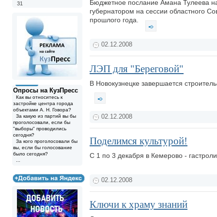
Бюджетное послание Амана Тулеева на 
31
губернатором на сессии областного Со
прошлого года.
02.12.2008
ЛЭП для "Береговой"
В Новокузнецке завершается строитель
Опросы на КузПресс
Как вы относитесь к
застройке центра города
объектами А. Н. Говора?
За какую из партий вы бы
02.12.2008
проголосовали, если бы
"выборы" проводились
сегодня?
Поделимся культурой!
За кого проголосовали бы
вы, если бы голосование
было сегодня?
С 1 по 3 декабря в Кемерово - гастрол
...
02.12.2008
Ключи к храму знаний