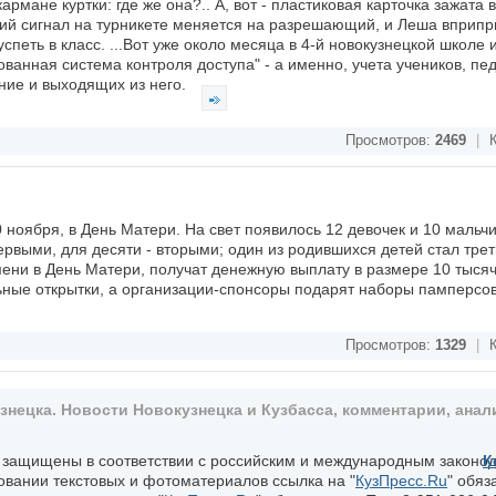
мане куртки: где же она?.. А, вот - пластиковая карточка зажата в
й сигнал на турникете меняется на разрешающий, и Леша вприпр
успеть в класс. ...Вот уже около месяца в 4-й новокузнецкой школе 
ванная система контроля доступа" - а именно, учета учеников, пед
ние и выходящих из него.
Просмотров:
2469
|
К
 ноября, в День Матери. На свет появилось 12 девочек и 10 мальчи
рвыми, для десяти - вторыми; один из родившихся детей стал трет
ни в День Матери, получат денежную выплату в размере 10 тысяч
ные открытки, а организации-спонсоры подарят наборы памперсо
Просмотров:
1329
|
К
ецка. Новости Новокузнецка и Кузбасса, комментарии, анали
, защищены в соответствии с российским и международным законо
К
овании текстовых и фотоматериалов ссылка на "
КузПресс.Ru
" обяз