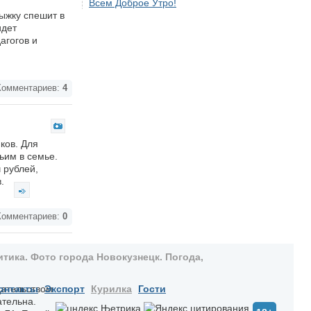
Всем Доброе Утро!
ыжку спешит в
идет
агогов и
омментариев:
4
ков. Для
ьим в семье.
 рублей,
в.
омментариев:
0
тика. Фото города Новокузнецк. Погода,
дательством
онтакты
Экспорт
Курилка
Гости
ательна.