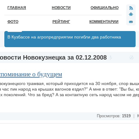
ГЛАВНАЯ
НОВОСТИ
ОФИЦИАЛЬНО
ФОТО
РЕЙТИНГ
КОММЕНТАРИИ
В Кузбассе на агропредприятии погибли два работника
овости Новокузнецка за 02.12.2008
споминание о будущем
вокузнецкого трамвая, который приходится на 30 ноября, спор выш
 в час пик народ на крышах вагонов ездил?" А мне в ответ: "Вы бы, 
 поколений. Что за бред? А за контактную сеть народ часом не де
Просмотров:
1519
|
К