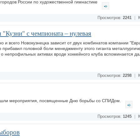
р городов России по художественной гимнастике
Просмотров:
2241
|
К
 "Кузни" с чемпионата – нулевая
но и всего Новокузнецка зависит от двух комбинатов компании "Евр
 прибавил головной боли менеджменту этого гиганта металлургич
, о непрофильных активах вроде хоккейного клуба вспоминается да
Просмотров:
2298
|
К
рошли мероприятия, посвященные Дню борьбы со СПИДом.
Просмотров:
1245
|
К
выборов