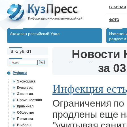
ГЛАВНАЯ
ФОТО
Атакован российский Урал
Изменени
радуют и
Новости 
В Клуб КП
за 03
Рубрики
Экономика
Инфекция есть
Культура
Экология
Ограничения по
Происшествия
Криминал
продлены еще н
Общество
Политика
"учитывая санит
Выборы