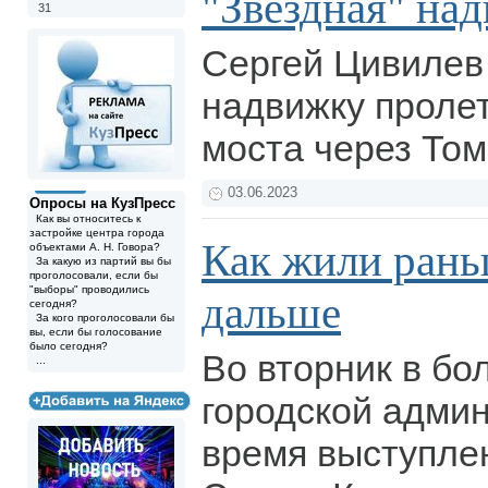
"Звёздная" на
31
Сергей Цивилев
надвижку проле
моста через Том
03.06.2023
Опросы на КузПресс
Как вы относитесь к
застройке центра города
Как жили рань
объектами А. Н. Говора?
За какую из партий вы бы
проголосовали, если бы
"выборы" проводились
дальше
сегодня?
За кого проголосовали бы
вы, если бы голосование
было сегодня?
Во вторник в бо
...
городской адми
время выступле