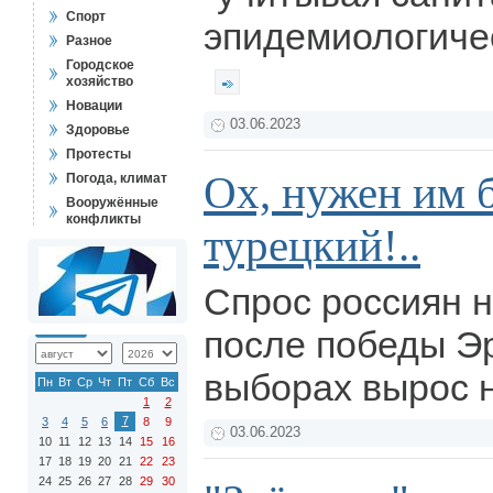
Спорт
эпидемиологичес
Разное
Городское
хозяйство
Новации
03.06.2023
Здоровье
Протесты
Ох, нужен им 
Погода, климат
Вооружённые
конфликты
турецкий!..
Спрос россиян н
после победы Э
выборах вырос 
Пн
Вт
Ср
Чт
Пт
Сб
Вс
1
2
7
3
4
5
6
8
9
03.06.2023
10
11
12
13
14
15
16
17
18
19
20
21
22
23
24
25
26
27
28
29
30