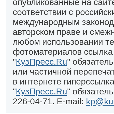
опубликованные на сайт
соответствии с российск
международным законод
авторском праве и смеж
любом использовании те
фотоматериалов ссылка
"
КузПресс.Ru
" обязател
или частичной перепеча
в интернете гиперссылка
"
КузПресс.Ru
" обязатель
226-04-71. E-mail:
kp@kuz