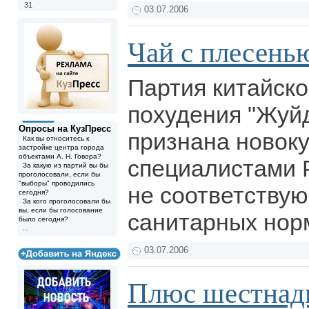
31
03.07.2006
Чай с плесень
Партия китайско
похудения "Жуй
Опросы на КузПресс
признана новок
Как вы относитесь к
застройке центра города
объектами А. Н. Говора?
специалистами 
За какую из партий вы бы
проголосовали, если бы
"выборы" проводились
не соответству
сегодня?
За кого проголосовали бы
вы, если бы голосование
санитарных нор
было сегодня?
...
03.07.2006
Плюс шестнад