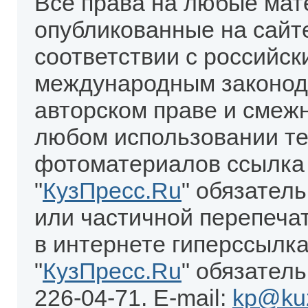
Все права на любые мат
опубликованные на сайт
соответствии с российск
международным законод
авторском праве и смеж
любом использовании те
фотоматериалов ссылка
"
КузПресс.Ru
" обязател
или частичной перепеча
в интернете гиперссылка
"
КузПресс.Ru
" обязатель
226-04-71. E-mail:
kp@kuz