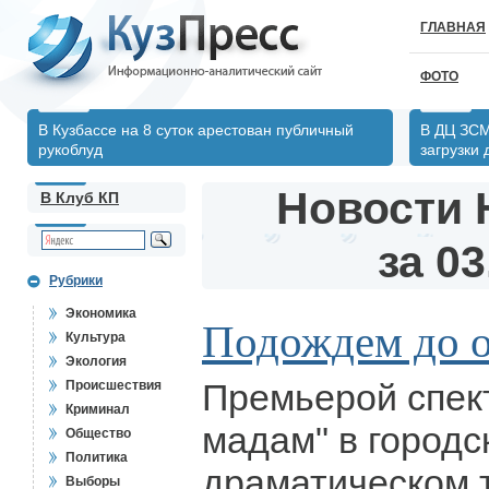
ГЛАВНАЯ
ФОТО
В Кузбассе на 8 суток арестован публичный
В ДЦ ЗСМ
рукоблуд
загрузки
Новости 
В Клуб КП
за 03
Рубрики
Экономика
Подождем до 
Культура
Экология
Премьерой спект
Происшествия
Криминал
мадам" в городс
Общество
Политика
драматическом 
Выборы