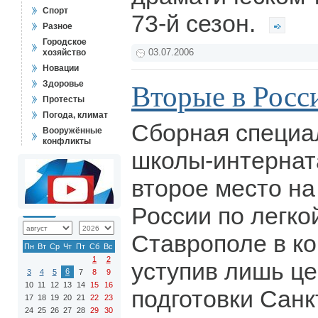
Спорт
73-й сезон.
Разное
Городское
хозяйство
03.07.2006
Новации
Здоровье
Вторые в Росс
Протесты
Погода, климат
Сборная специа
Вооружённые
конфликты
школы-интернат
второе место н
России по легко
Ставрополе в ко
Пн
Вт
Ср
Чт
Пт
Сб
Вс
1
2
уступив лишь ц
6
3
4
5
7
8
9
10
11
12
13
14
15
16
подготовки Санк
17
18
19
20
21
22
23
24
25
26
27
28
29
30