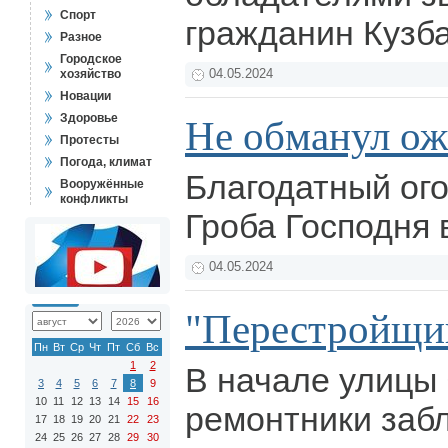
Спорт
гражданин Кузб
Разное
Городское
хозяйство
04.05.2024
Новации
Здоровье
Не обманул о
Протесты
Погода, климат
Благодатный ог
Вооружённые
конфликты
Гроба Господня
04.05.2024
"Перестройщи
Пн
Вт
Ср
Чт
Пт
Сб
Вс
1
2
В начале улицы
3
4
5
6
7
8
9
10
11
12
13
14
15
16
ремонтники заб
17
18
19
20
21
22
23
24
25
26
27
28
29
30