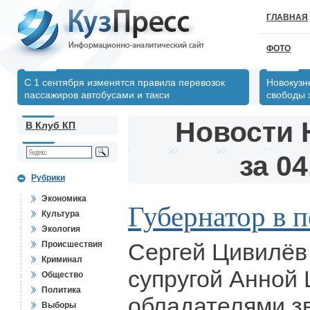
ГЛАВНАЯ
ФОТО
С 1 сентября изменятся правила перевозок
Новокузн
пассажиров автобусами и такси
свободы 
Новости 
В Клуб КП
за 04
Рубрики
Экономика
Губернатор в п
Культура
Экология
Сергей Цивилёв
Происшествия
Криминал
супругой Анной
Общество
Политика
обладателями з
Выборы