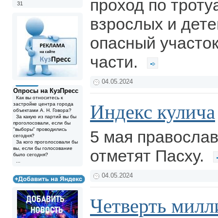
проход по троту
31
взрослых и дете
опасный участок
части.
04.05.2024
Опросы на КузПресс
Как вы относитесь к
Индекс кулича
застройке центра города
объектами А. Н. Говора?
За какую из партий вы бы
проголосовали, если бы
"выборы" проводились
5 мая правосла
сегодня?
За кого проголосовали бы
вы, если бы голосование
отметят Пасху.
было сегодня?
...
04.05.2024
Четверть милл