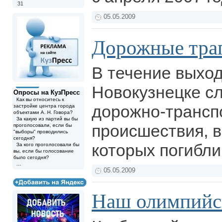
31
05.05.2009
Дорожные тра
В течение выхо
Новокузнецке с
Опросы на КузПресс
Как вы относитесь к
дорожно-трансп
застройке центра города
объектами А. Н. Говора?
За какую из партий вы бы
происшествия, в
проголосовали, если бы
"выборы" проводились
сегодня?
которых погибл
За кого проголосовали бы
вы, если бы голосование
было сегодня?
...
05.05.2009
Наш олимпийс