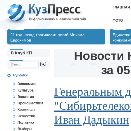
ГЛАВНАЯ
ФОТО
21 год назад трагически погиб Михаил
Единстве
Евдокимов
конкурен
Новости 
В Клуб КП
за 05
Рубрики
Экономика
Генеральным 
Культура
Экология
"Сибирьтелеко
Происшествия
Криминал
Иван Дадыкин
Общество
Политика
Выборы