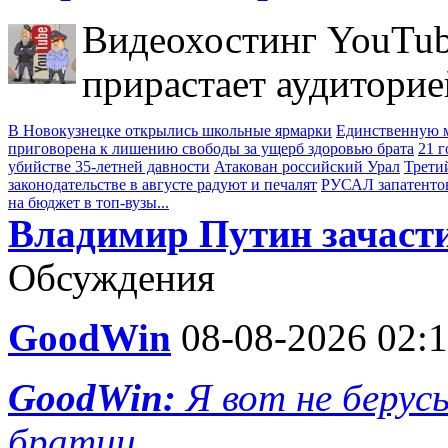
Видеохостинг YouTub
прирастает аудиторие
В Новокузнецке открылись школьные ярмарки
Единственную м
приговорена к лишению свободы за ущерб здоровью брата
21 
убийстве 35-летней давности
Атакован российский Урал
Трети
законодательстве в августе радуют и печалят
РУСАЛ запатенто
на бюджет в топ-вузы...
Владимир Путин зачасти
Обсуждения
GoodWin
08-08-2026 02:
GoodWin:
Я вот не берус
братии