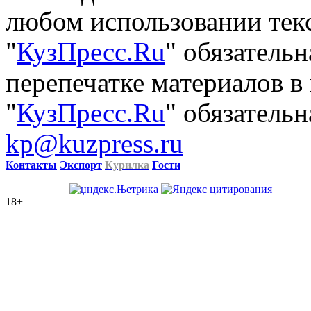
любом использовании тек
"
КузПресс.Ru
" обязатель
перепечатке материалов в
"
КузПресс.Ru
" обязательн
kp@kuzpress.ru
Контакты
Экспорт
Курилка
Гости
18+