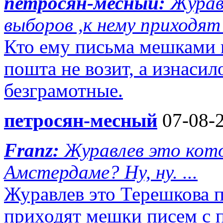
петросян-месный:
Журав
выборов ,к нему приходят 
Кто ему письма мешками п
пошта не возит, а изнаси
безграмотные.
петросян-месный
07-08-2
Franz:
Журавлев это кото
Амстердаме? Ну, ну. ...
Журавлев это Терешкова 
приходят мешки писем с п