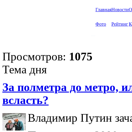
Главная
Новости
О
Фото
Рейтинг
К
Просмотров:
1075
Тема дня
За полметра до метро, ил
всласть?
Владимир Путин зача