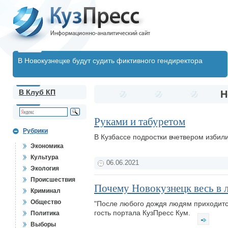
В Новокузнецке будут судить фиктивного гендиректора
В Клуб КП
Н
Руками и табуретом
Рубрики
В Кузбассе подростки вчетвером избил
Экономика
Культура
06.06.2021
Экология
Происшествия
Почему Новокузнецк весь в 
Криминал
Общество
"После любого дождя людям приходится
гость портала КузПресс Кум.
Политика
Выборы