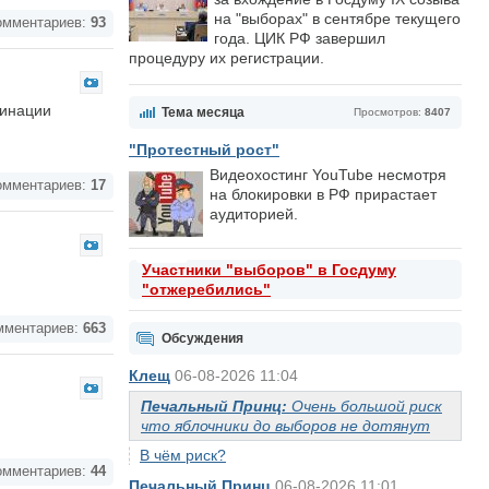
на "выборах" в сентябре текущего
мментариев:
93
года. ЦИК РФ завершил
процедуру их регистрации.
цинации
Тема месяца
Просмотров:
8407
"Протестный рост"
Видеохостинг YouTube несмотря
мментариев:
17
на блокировки в РФ прирастает
аудиторией.
Участники "выборов" в Госдуму
"отжеребились"
ментариев:
663
Обсуждения
Клещ
06-08-2026 11:04
Печальный Принц:
Очень большой риск
что яблочники до выборов не дотянут
В чём риск?
мментариев:
44
Печальный Принц
06-08-2026 11:01