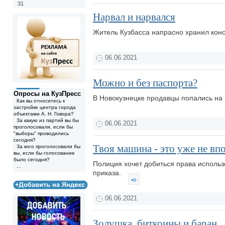
31
Нарвал и нарвался
Житель Кузбасса напрасно хранил коно
06.06.2021
Можно и без паспорта?
Опросы на КузПресс
В Новокузнецке продавцы попались н
Как вы относитесь к
застройке центра города
объектами А. Н. Говора?
За какую из партий вы бы
06.06.2021
проголосовали, если бы
"выборы" проводились
сегодня?
Твоя машина - это уже не впо
За кого проголосовали бы
вы, если бы голосование
было сегодня?
Полиция хочет добиться права использ
...
приказа.
06.06.2021
Золушка, биткоины и баран