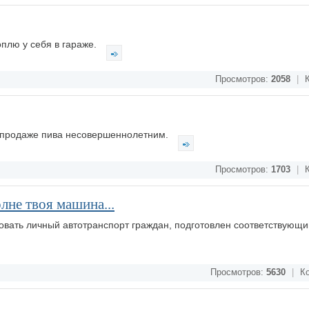
плю у себя в гараже.
Просмотров:
2058
|
К
а продаже пива несовершеннолетним.
Просмотров:
1703
|
К
лне твоя машина...
овать личный автотранспорт граждан, подготовлен соответствующи
Просмотров:
5630
|
Ко