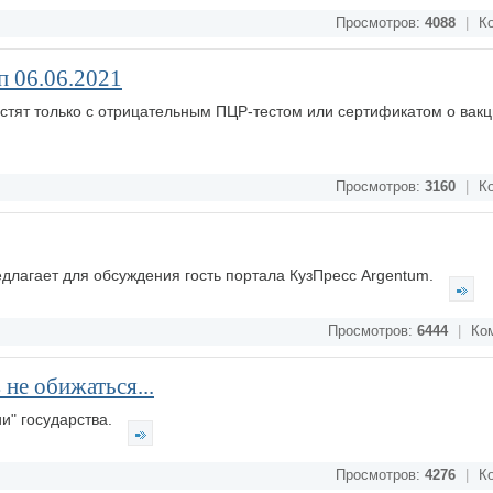
Просмотров:
4088
|
Ко
 06.06.2021
стят только с отрицательным ПЦР-тестом или сертификатом о вак
Просмотров:
3160
|
Ко
длагает для обсуждения гость портала КузПресс Argentum.
Просмотров:
6444
|
Ком
не обижаться...
ии" государства.
Просмотров:
4276
|
Ко