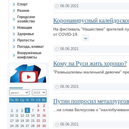
Спорт
06.06.2021
Разное
Городское
Коронавирусный калейдоскоп
хозяйство
Новации
На фестиваль "Нашествие" зрителей пу
Здоровье
от СOVID-19.
Протесты
Погода, климат
06.06.2021
Вооружённые
конфликты
Кому на Руси жить хорошо?
"Размышлизмы маленькой девочки" пре
06.06.2021
Путин попросил металлургов 
Пн
Вт
Ср
Чт
Пт
Сб
Вс
1
2
...на слова Белоусова о "нахлобучиван
6
3
4
5
7
8
9
10
11
12
13
14
15
16
17
18
19
20
21
22
23
06.06.2021
24
25
26
27
28
29
30