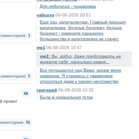
Для небогатых - поддержка
valicova
06-08-2026 10:51
Еще раз, капиталистам. Главный принцип
капитализма, богатые богатеют, бедные
беднеют - измените парадигму
омментариев:
3
большинства и капитализма не станет.
me1
06-08-2026 10:47
me1:
Вы, арбуз, даже представить не
можете себе, насколько невеж...
Все потешаются над Вами, кроме меня
наверное. Я стараюсь с уважением
омментариев:
5
относиться даже к такому ничтожеству
григорий
06-08-2026 10:32
Была ж нормальная тетка
й проект
мментариев:
56