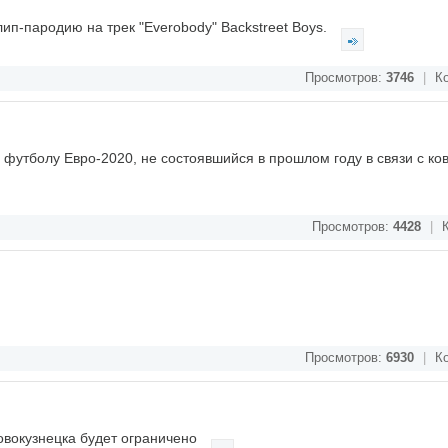
клип-пародию на трек "Everobody" Backstreet Boys.
Просмотров:
3746
|
Ко
 футболу Евро-2020, не состоявшийся в прошлом году в связи с ко
Просмотров:
4428
|
К
Просмотров:
6930
|
Ко
овокузнецка будет ограничено