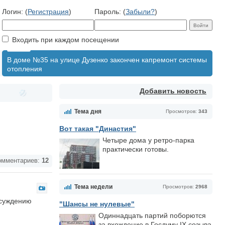
Логин: (
Регистрация
)
Пароль: (
Забыли?
)
Входить при каждом посещении
В доме №35 на улице Дузенко закончен капремонт системы
отопления
Добавить новость
Тема дня
Просмотров:
343
Вот такая "Династия"
Четыре дома у ретро-парка
практически готовы.
мментариев:
12
Тема недели
Просмотров:
2968
бсуждению
"Шансы не нулевые"
Одиннадцать партий поборются
за вхождение в Госдуму IX созыва