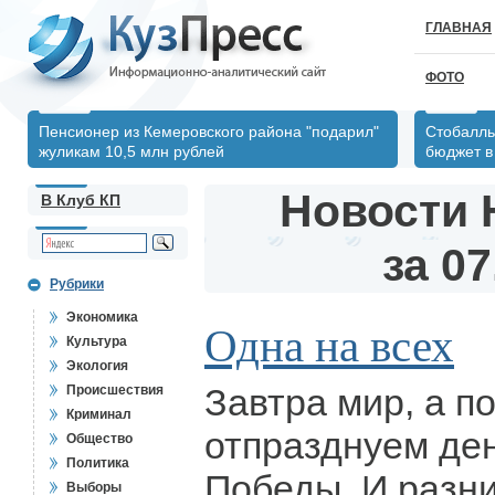
ГЛАВНАЯ
ФОТО
Пенсионер из Кемеровского района "подарил"
Стобалль
жуликам 10,5 млн рублей
бюджет в 
Новости 
В Клуб КП
за 07
Рубрики
Экономика
Одна на всех
Культура
Экология
Завтра мир, а п
Происшествия
Криминал
отпразднуем де
Общество
Политика
Победы. И разни
Выборы