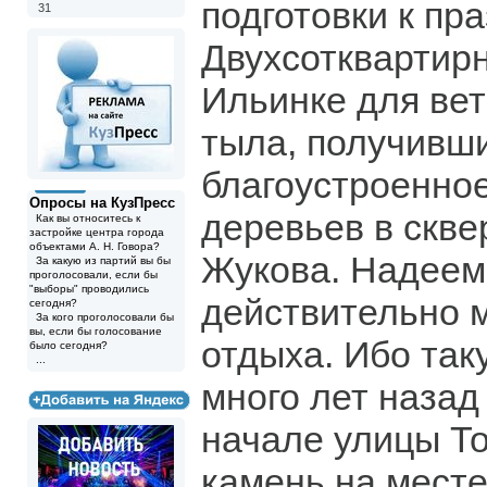
подготовки к пра
31
Двухсотквартир
Ильинке для ве
тыла, получивш
благоустроенно
Опросы на КузПресс
деревьев в скв
Как вы относитесь к
застройке центра города
объектами А. Н. Говора?
Жукова. Надеемс
За какую из партий вы бы
проголосовали, если бы
"выборы" проводились
действительно 
сегодня?
За кого проголосовали бы
вы, если бы голосование
отдыха. Ибо так
было сегодня?
...
много лет назад
начале улицы То
камень на мест