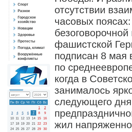
Спорт
отсутствии взаи
Разное
Городское
часовых поясах:
хозяйство
Новации
безоговорочной
Здоровье
фашистской Гер
Протесты
Погода, климат
подписан 8 мая 
Вооружённые
конфликты
по среднеевроп
когда в Советск
занималось ярк
следующего дня
Пн
Вт
Ср
Чт
Пт
Сб
Вс
1
2
предпразднично
7
3
4
5
6
8
9
10
11
12
13
14
15
16
жил напряженно
17
18
19
20
21
22
23
24
25
26
27
28
29
30