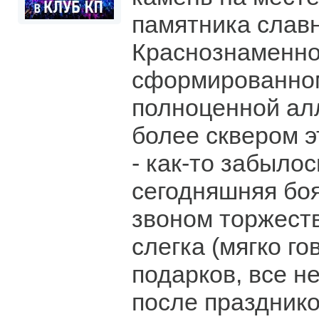
памятника слав
Краснознаменно
сформированном
полноценной ал
более сквером э
- как-то забылос
сегодняшняя боя
звоном торжест
слегка (мягко г
подарков, все н
после празднико