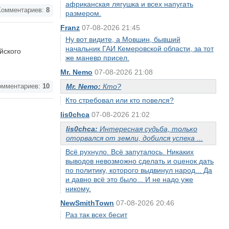
африканская лягушка и всех напугать
омментариев:
8
размером.
Franz
07-08-2026 21:45
Ну вот видите, а Мовшин, бывший
начальник ГАИ Кемеровской области, за тот
йского
же маневр присел.
Mr. Nemo
07-08-2026 21:08
Mr. Nemo:
Кто?
мментариев:
10
Кто стребовал или кто повелся?
lis0chca
07-08-2026 21:02
lis0chca:
Интересная судьба, только
оторвался от земли, добился успеха ...
Всё рухнуло. Всё запуталось. Никаких
выводов невозможно сделать и оценок дать
по политику, которого выдвинул народ... Да
и давно всё это было... И не надо уже
никому.
NewSmithTown
07-08-2026 20:46
Раз так всех бесит