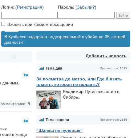
Логин: (
Регистрация
)
Пароль: (
Забыли?
)
Входить при каждом посещении
В Кузбассе задержан подозреваемый в убийстве 35-летней
давности
Добавить новость
Тема дня
Просмотров:
1075
За полметра до метро, или Где б взять
м данным,
власть, которая не всласть?
Владимир Путин зачастил в
Сибирь...
омментариев:
9
Тема недели
Просмотров:
2989
ивых
"Шансы не нулевые"
н ещё в конце
Одиннадцать партий поборются