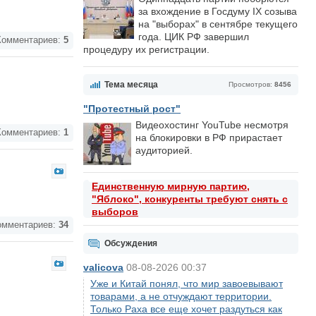
за вхождение в Госдуму IX созыва
на "выборах" в сентябре текущего
года. ЦИК РФ завершил
омментариев:
5
процедуру их регистрации.
Тема месяца
Просмотров:
8456
"Протестный рост"
Видеохостинг YouTube несмотря
омментариев:
1
на блокировки в РФ прирастает
аудиторией.
Единственную мирную партию,
"Яблоко", конкуренты требуют снять с
выборов
мментариев:
34
Обсуждения
valicova
08-08-2026 00:37
Уже и Китай понял, что мир завоевывают
товарами, а не отчуждают территории.
Только Раха все еще хочет раздуться как