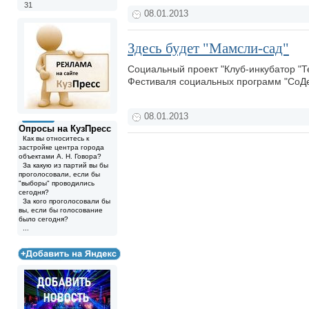
31
08.01.2013
Здесь будет "Мамсли-сад"
Социальный проект "Клуб-инкубатор "Т
Фестиваля социальных программ "СоД
08.01.2013
Опросы на КузПресс
Как вы относитесь к
застройке центра города
объектами А. Н. Говора?
За какую из партий вы бы
проголосовали, если бы
"выборы" проводились
сегодня?
За кого проголосовали бы
вы, если бы голосование
было сегодня?
...