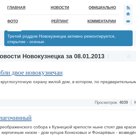
ГЛАВНАЯ
НОВОСТИ
ОФИЦИАЛЬНО
ФОТО
РЕЙТИНГ
КОММЕНТАРИИ
Третий роддом Новокузнецка активно ремонтируется,
открытие - осенью
овости Новокузнецка за 08.01.2013
ибли двое новокузнечан
 круглосуточную охрану жилой дом, в котором, по предварительны
Просмотров:
4039
|
К
благочинный
Преображенского собора к Кузнецкой крепости ныне стоят два крас
 с кирпичным низом - дом купцов Конюховых и Фонарёвых - возведё