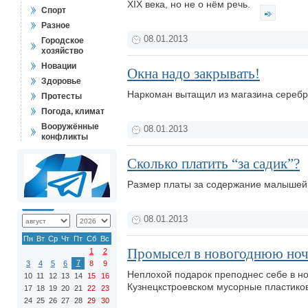
XIX века, но не о нём речь.
Спорт
Разное
08.01.2013
Городское
хозяйство
Новации
Окна надо закрывать!
Здоровье
Наркоман вытащил из магазина серебро
Протесты
Погода, климат
Вооружённые
08.01.2013
конфликты
Сколько платить “за садик”?
Размер платы за содержание малышей 
08.01.2013
Пн
Вт
Ср
Чт
Пт
Сб
Вс
Промысел в новогоднюю но
1
2
7
3
4
5
6
8
9
Неплохой подарок преподнес себе в но
10
11
12
13
14
15
16
Кузнецкстроевском мусорные пластико
17
18
19
20
21
22
23
24
25
26
27
28
29
30