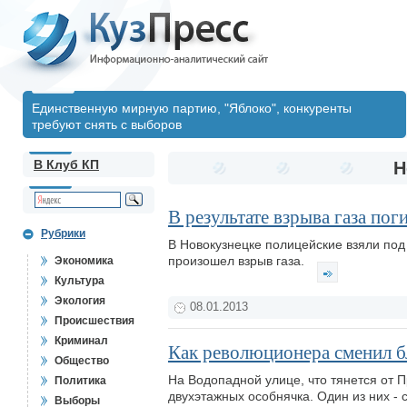
Единственную мирную партию, "Яблоко", конкуренты
требуют снять с выборов
В Клуб КП
Н
В результате взрыва газа пог
Рубрики
В Новокузнецке полицейские взяли под
произошел взрыв газа.
Экономика
Культура
Экология
08.01.2013
Происшествия
Криминал
Как революционера сменил 
Общество
На Водопадной улице, что тянется от 
Политика
двухэтажных особнячка. Один из них -
Выборы