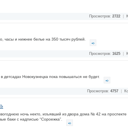
Просмотров:
2722
|
К
, часы и нижнее белье на 350 тысяч рублей.
Просмотров:
1625
|
К
в детсадах Новокузнецка пока повышаться не будет.
Просмотров:
4757
|
Ко
чь
вогоднюю ночь некто, изъявший из двора дома № 42 на проспекте
вые баки с надписью “Сороежка”.