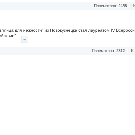
Просмотров:
2458
|
К
еплица для нежности" из Новокузнецка стал лауреатом IV Всеросси
ействие".
Просмотров:
2312
|
Ко