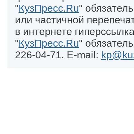
"
КузПресс.Ru
" обязател
или частичной перепеча
в интернете гиперссылка
"
КузПресс.Ru
" обязатель
226-04-71. E-mail:
kp@kuz