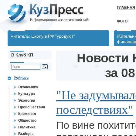
ГЛАВНАЯ
ФОТО
Читатель: школу в РФ "уродуют"
Жительни
финансир
Новости 
В Клуб КП
за 08
Рубрики
Экономика
"Не задумывал
Культура
Экология
последствиях"
Происшествия
Криминал
Общество
По вине похити
Политика
Выборы