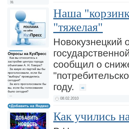
31
Наша "корзинк
"тяжелая"
Новокузнецкий 
государственной
Опросы на КузПресс
Как вы относитесь к
сообщил о сниж
застройке центра города
объектами А. Н. Говора?
За какую из партий вы бы
"потребительско
проголосовали, если бы
"выборы" проводились
сегодня?
году.
За кого проголосовали бы
вы, если бы голосование
было сегодня?
...
08.02.2010
Как учились н