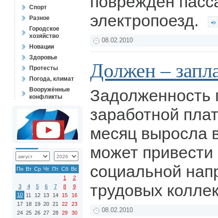
поврежден пасс
Спорт
электропоезд.
Разное
Городское
хозяйство
08.02.2010
Новации
Здоровье
Должен – запл
Протесты
Погода, климат
Вооружённые
Задолженность 
конфликты
заработной пла
месяц выросла в
может привести
социальной нап
Пн
Вт
Ср
Чт
Пт
Сб
Вс
1
2
трудовых колле
3
4
5
6
7
8
9
10
11
12
13
14
15
16
17
18
19
20
21
22
23
08.02.2010
24
25
26
27
28
29
30