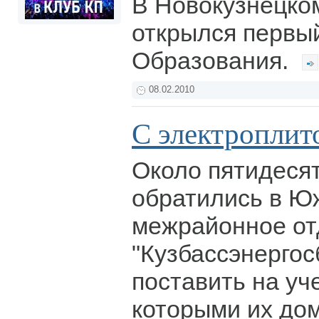
В Новокузнецко
открылся первы
Образования.
08.02.2010
С электроплито
Около пятидеся
обратились в Ю
межрайонное о
"Кузбассэнергос
поставить на уч
которыми их до