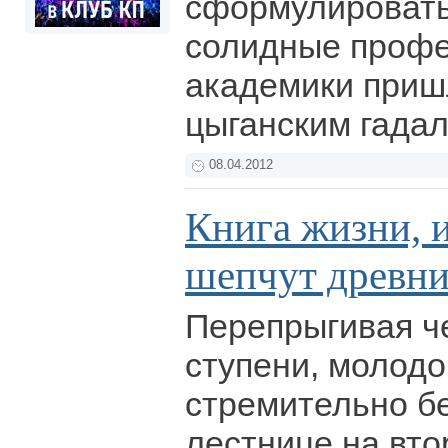
сформулировать
солидные профе
академики приш
цыганским гада
08.04.2012
Книга жизни, 
шепчут древние
Перепрыгивая ч
ступени, молодо
стремительно б
лестнице на вто