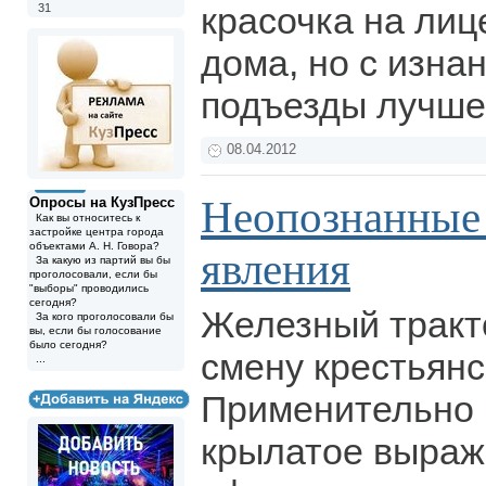
красочка на лиц
31
дома, но с изнанк
подъезды лучше
08.04.2012
Неопознанные
Опросы на КузПресс
Как вы относитесь к
застройке центра города
объектами А. Н. Говора?
явления
За какую из партий вы бы
проголосовали, если бы
"выборы" проводились
сегодня?
Железный тракт
За кого проголосовали бы
вы, если бы голосование
было сегодня?
смену крестьянс
...
Применительно 
крылатое выраж