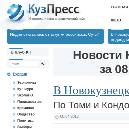
ГЛАВНАЯ
ФОТО
Индия отказалась от закупки российских Су-57
В Новокуз
подрядчи
Новости 
В Клуб КП
за 08
Рубрики
Экономика
В Новокузнецк
Культура
Экология
По Томи и Конд
Происшествия
Криминал
Общество
08.04.2012
Политика
Выборы