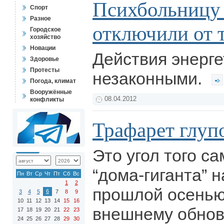
Психбольницу 
Спорт
Разное
отключили от 
Городское
хозяйство
Новации
Действия энерге
Здоровье
Протесты
незаконными.
Погода, климат
Вооружённые
08.04.2012
конфликты
Трафарет глуп
Это угол того с
“дома-гиганта” 
Пн
Вт
Ср
Чт
Пт
Сб
Вс
1
2
прошлой осенью
6
3
4
5
7
8
9
10
11
12
13
14
15
16
внешнему обнов
17
18
19
20
21
22
23
24
25
26
27
28
29
30