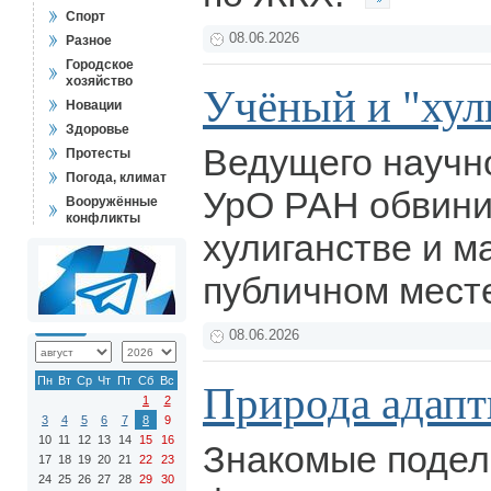
Спорт
08.06.2026
Разное
Городское
хозяйство
Учёный и "хул
Новации
Здоровье
Ведущего научн
Протесты
Погода, климат
УрО РАН обвинил
Вооружённые
конфликты
хулиганстве и м
публичном мест
08.06.2026
Пн
Вт
Ср
Чт
Пт
Сб
Вс
Природа адапти
1
2
3
4
5
6
7
8
9
10
11
12
13
14
15
16
Знакомые поде
17
18
19
20
21
22
23
24
25
26
27
28
29
30