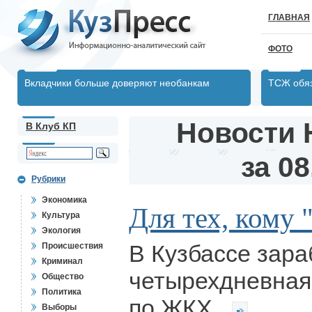
ГЛАВНАЯ
ФОТО
Вкладчики больше доверяют необанкам
ТСЖ обяз
Новости 
В Клуб КП
за 08
Рубрики
Экономика
Для тех, кому 
Культура
Экология
В Кузбассе зара
Происшествия
Криминал
четырехдневная 
Общество
Политика
по ЖКХ.
Выборы