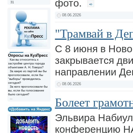
фото.
31
08.06.2026
"Трамвай в Де
С 8 июня в Ново
Опросы на КузПресс
закрывается дв
Как вы относитесь к
застройке центра города
объектами А. Н. Говора?
направлении Д
За какую из партий вы бы
проголосовали, если бы
"выборы" проводились
сегодня?
08.06.2026
За кого проголосовали бы
вы, если бы голосование
было сегодня?
Болеет грамотн
...
Эльвира Набиул
конференцию Н