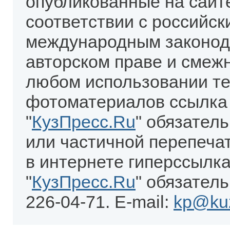
опубликованные на сайт
соответствии с российск
международным законод
авторском праве и смеж
любом использовании те
фотоматериалов ссылка
"
КузПресс.Ru
" обязател
или частичной перепеча
в интернете гиперссылка
"
КузПресс.Ru
" обязатель
226-04-71. E-mail:
kp@kuz