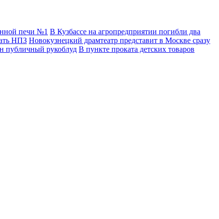
енной печи №1
В Кузбассе на агропредприятии погибли два
дать НПЗ
Новокузнецкий драмтеатр представит в Москве сразу
ван публичный рукоблуд
В пункте проката детских товаров