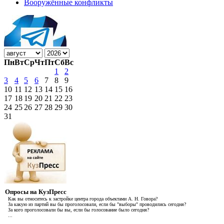
Вооружённые конфликты
Пн
Вт
Ср
Чт
Пт
Сб
Вс
1
2
3
4
5
6
7
8
9
10
11
12
13
14
15
16
17
18
19
20
21
22
23
24
25
26
27
28
29
30
31
Опросы на КузПресс
Как вы относитесь к застройке центра города объектами А. Н. Говора?
За какую из партий вы бы проголосовали, если бы "выборы" проводились сегодня?
За кого проголосовали бы вы, если бы голосование было сегодня?
...