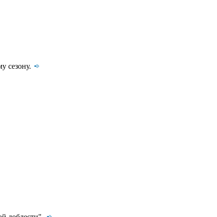
у сезону.
ой доблести".