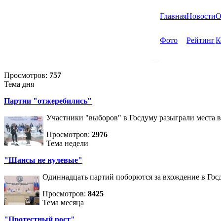
Главная
Новости
О
Фото
Рейтинг
К
Просмотров:
757
Тема дня
Партии "отжеребились"
Участники "выборов" в Госдуму разыграли места 
Просмотров:
2976
Тема недели
"Шансы не нулевые"
Одиннадцать партий поборются за вхождение в Госд
Просмотров:
8425
Тема месяца
"Протестный рост"