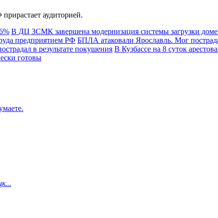
 прирастает аудиторией.
,6%
В ДЦ ЗСМК завершена модернизация системы загрузки дом
руда предприятием РФ
БПЛА атаковали Ярославль. Мог постра
острадал в результате покушения
В Кузбассе на 8 суток аресто
чески готовы
умаете.
к...