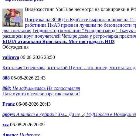
Видеохостинг YouTube несмотря на блокировки в РФ
Погрузка на ЗСЖД в Кузбассе выросла в июле на 11
работника
НкАЗ признан лучшим по безопасности т
два спектакля
Гендиректор компании "Уралдронзавод" Ткачук п
расширен круг получателей
Четыре дома у ретро-парка практи
БПЛА атаковали Ярославль. Мог пострадать НПЗ
Обсуждения
valicova
06-08-2026 23:50
Кто такая Терешкова, кто такой Путин - это пипец, что вы так д
888
06-08-2026 22:43
888:
Не задумываясь Не сопоставляя
Патамушта в телевизоре так сказали!
Franz
06-08-2026 20:43
арбуз:
Ананист в кустах? Хм... Да не, 3,14ДОросян в Новокузнец
zzz
06-08-2026 20:09
Ameno:
Ниферасе