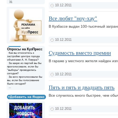
31
10.12.2011
Все любят "ноу-хау"
В Кузбассе выдан 100-тысячный загран
10.12.2011
Опросы на КузПресс
Судимость вместо премии
Как вы относитесь к
застройке центра города
объектами А. Н. Говора?
В гараже у местного жителя найден из
За какую из партий вы бы
проголосовали, если бы
"выборы" проводились
сегодня?
10.12.2011
За кого проголосовали бы
вы, если бы голосование
было сегодня?
Пять и пять и двадцать пять
...
Все случилось много быстрее, чем обы
10.12.2011