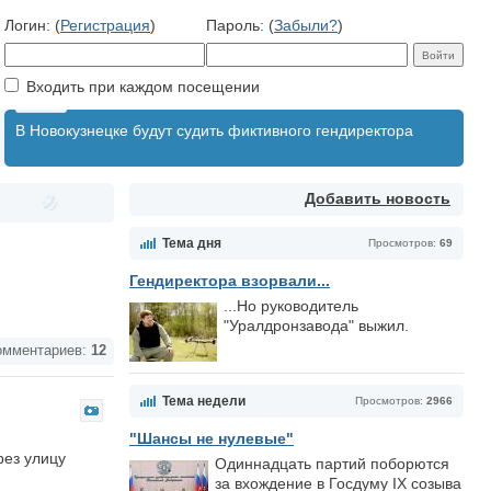
Логин: (
Регистрация
)
Пароль: (
Забыли?
)
Входить при каждом посещении
В Новокузнецке будут судить фиктивного гендиректора
Добавить новость
Тема дня
Просмотров:
69
Гендиректора взорвали...
...Но руководитель
"Уралдронзавода" выжил.
мментариев:
12
Тема недели
Просмотров:
2966
"Шансы не нулевые"
рез улицу
Одиннадцать партий поборются
за вхождение в Госдуму IX созыва