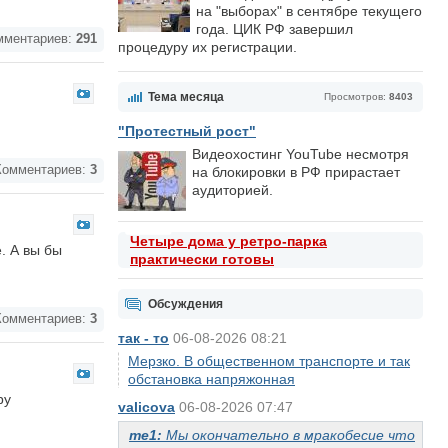
на "выборах" в сентябре текущего
года. ЦИК РФ завершил
ментариев:
291
процедуру их регистрации.
Тема месяца
Просмотров:
8403
"Протестный рост"
Видеохостинг YouTube несмотря
омментариев:
3
на блокировки в РФ прирастает
аудиторией.
Четыре дома у ретро-парка
. А вы бы
практически готовы
Обсуждения
омментариев:
3
так - то
06-08-2026 08:21
Мерзко. В общественном транспорте и так
обстановка напряжонная
ру
valicova
06-08-2026 07:47
me1:
Мы окончательно в мракобесие что