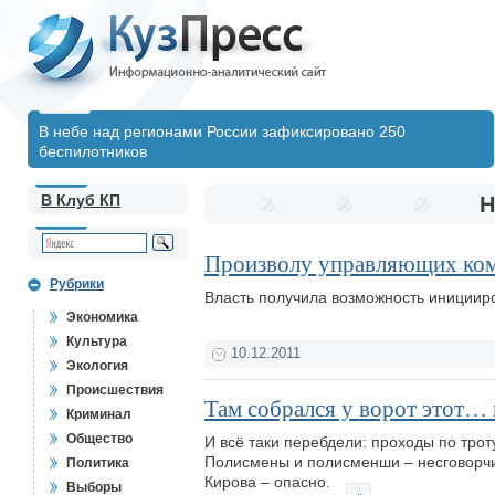
В небе над регионами России зафиксировано 250
беспилотников
В Клуб КП
Н
Произволу управляющих ком
Рубрики
Власть получила возможность иниции
Экономика
Культура
10.12.2011
Экология
Происшествия
Там собрался у ворот этот…
Криминал
Общество
И всё таки перебдели: проходы по тро
Полисмены и полисменши – несговорчивы
Политика
Кирова – опасно.
Выборы