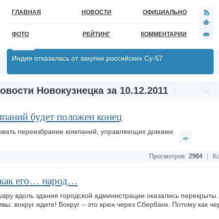
ГЛАВНАЯ
НОВОСТИ
ОФИЦИАЛЬНО
ФОТО
РЕЙТИНГ
КОММЕНТАРИИ
Индия отказалась от закупки российских Су-57
овости Новокузнецка за 10.12.2011
паний будет положен конец
ровать переизбрание компаний, управляющих домами
Просмотров:
2984
|
Ко
 как его… народ…
туару вдоль здания городской администрации оказались перекрыты.
: вокруг идите! Вокруг – это крюк через Сбербанк. Потому как че