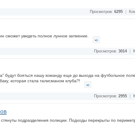
Просмотров:
6295
|
Ком
ин сможет увидеть полное лунное затмение.
Просмотров:
3014
|
К
а" будут бояться нашу команду еще до выхода на футбольное поле
обаку, которая стала талисманом клуба?!
Просмотров:
2955
|
К
ров
 стянуты подразделения полиции. Подходы перекрыты по перимет