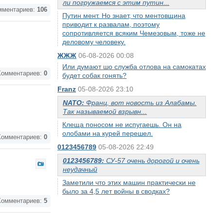
ли погружаемся с этим путин...
ментариев:
106
Путин мент. Но знает, что ментовщина
приводит к развалам, поэтому
сопротивляется всяким Чемезовым, тоже не
деловому человеку.
ЖЖЖ
06-08-2026 00:08
Или думают шо служба отлова на самокатах
омментариев:
0
будет собак гонять?
Franz
05-08-2026 23:10
NATO:
Франц, вот новость из Алабамы.
Так называемой взрывн...
Клеща поносом не испугаешь. Он на
олобами на курей перешел.
омментариев:
0
0123456789
05-08-2026 22:49
0123456789:
СУ-57 очень дорогой и очень
неудачный
Заметили что этих машин практически не
было за 4,5 лет войны в сводках?
омментариев:
5