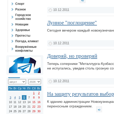
Спорт
Разное
10.12.2011
Городское
хозяйство
Лунное "поглощение"
Новации
Здоровье
Сегодня вечером каждый новокузнечан
Протесты
Погода, климат
10.12.2011
Вооружённые
конфликты
Доверяй, но проверяй
Теперь соперники "Металлурга-Кузбасс
не испугались, увидев столь грозную с
10.12.2011
Пн
Вт
Ср
Чт
Пт
Сб
Вс
На защиту результатов выбо
1
2
6
3
4
5
7
8
9
К зданию администрации Новокузнецка
10
11
12
13
14
15
16
переносным ограждением.
17
18
19
20
21
22
23
24
25
26
27
28
29
30