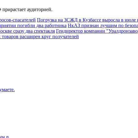
 прирастает аудиторией.
росов-спасателей
Погрузка на ЗСЖД в Кузбассе выросла в июле 
приятии погибли два работника
НкАЗ признан лучшим по безопа
скве сразу два спектакля
Гендиректор компании "Уралдронзавод
х товаров расширен круг получателей
умаете.
ч п...