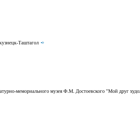
окузнецк-Таштагол
ературно-мемориального музея Ф.М. Достоевского "Мой друг ху