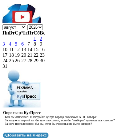
Пн
Вт
Ср
Чт
Пт
Сб
Вс
1
2
3
4
5
6
7
8
9
10
11
12
13
14
15
16
17
18
19
20
21
22
23
24
25
26
27
28
29
30
31
Опросы на КузПресс
Как вы относитесь к застройке центра города объектами А. Н. Говора?
За какую из партий вы бы проголосовали, если бы "выборы" проводились сегодня?
За кого проголосовали бы вы, если бы голосование было сегодня?
...