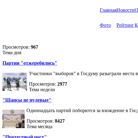
Главная
Новости
О
Фото
Рейтинг
К
Просмотров:
967
Тема дня
Партии "отжеребились"
Участники "выборов" в Госдуму разыграли места 
Просмотров:
2977
Тема недели
"Шансы не нулевые"
Одиннадцать партий поборются за вхождение в Госд
Просмотров:
8427
Тема месяца
"Протестный рост"