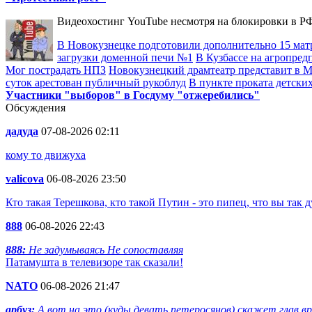
Видеохостинг YouTube несмотря на блокировки в РФ
В Новокузнецке подготовили дополнительно 15 мат
загрузки доменной печи №1
В Кузбассе на агропред
Мог пострадать НПЗ
Новокузнецкий драмтеатр представит в Мо
суток арестован публичный рукоблуд
В пункте проката детски
Участники "выборов" в Госдуму "отжеребились"
Обсуждения
дадуда
07-08-2026 02:11
кому то движуха
valicova
06-08-2026 23:50
Кто такая Терешкова, кто такой Путин - это пипец, что вы так д
888
06-08-2026 22:43
888:
Не задумываясь Не сопоставляя
Патамушта в телевизоре так сказали!
NATO
06-08-2026 21:47
арбуз:
А вот на это (куды девать петеросянов) скажет глав.вра