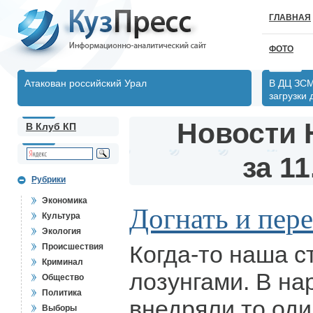
ГЛАВНАЯ
ФОТО
Атакован российский Урал
В ДЦ ЗСМ
загрузки
Новости 
В Клуб КП
за 11
Рубрики
Экономика
Догнать и пер
Культура
Экология
Когда-то наша с
Происшествия
Криминал
лозунгами. В н
Общество
Политика
внедряли то один
Выборы