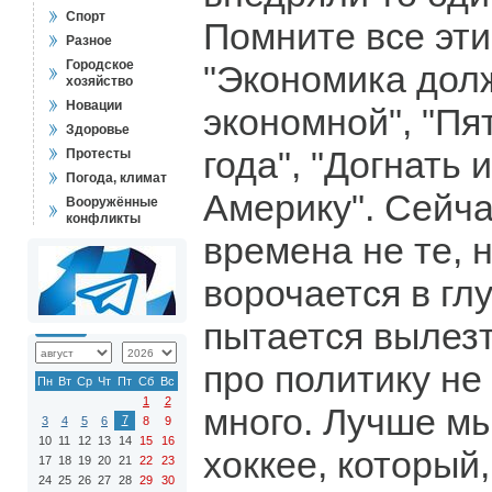
Спорт
Помните все эт
Разное
Городское
"Экономика дол
хозяйство
Новации
экономной", "Пя
Здоровье
года", "Догнать 
Протесты
Погода, климат
Америку". Сейча
Вооружённые
конфликты
времена не те, н
ворочается в гл
пытается вылезти
про политику не 
Пн
Вт
Ср
Чт
Пт
Сб
Вс
1
2
много. Лучше мы
7
3
4
5
6
8
9
10
11
12
13
14
15
16
хоккее, который
17
18
19
20
21
22
23
24
25
26
27
28
29
30