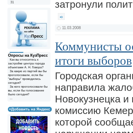
затронули полит
31
11.03.2008
Коммунисты о
Опросы на КузПресс
итоги выборов
Как вы относитесь к
застройке центра города
объектами А. Н. Говора?
За какую из партий вы бы
Городская орга
проголосовали, если бы
"выборы" проводились
сегодня?
направила жалоб
За кого проголосовали бы
вы, если бы голосование
было сегодня?
Новокузнецка и
...
комиссию Кемеро
которой сообща