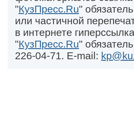
"
КузПресс.Ru
" обязател
или частичной перепеча
в интернете гиперссылка
"
КузПресс.Ru
" обязатель
226-04-71. E-mail:
kp@kuz