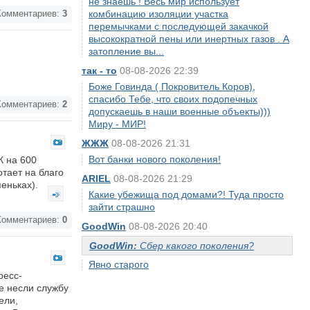
не знаешь ! Весь мир использует
комбинацию изоляции участка
омментариев:
3
перемычками с последующей закачкой
высокократной пены или инертных газов . А
затопление вы...
так - то
08-08-2026 22:39
Боже Говинда ( Покровитель Коров),
спасибо Тебе, что своих подопечных
омментариев:
2
допускаешь в наши военные объекты)))
Миру - МИР!
ЖЖЖ
08-08-2026 21:31
Вот банки нового поколения!
К на 600
отает на благо
ARIEL
08-08-2026 21:29
пеньках).
Какие убежища под домами?! Туда просто
зайти страшно
омментариев:
0
GoodWin
08-08-2026 20:40
GoodWin:
Сбер какого поколения?
Явно старого
ресс-
е несли службу
ели,