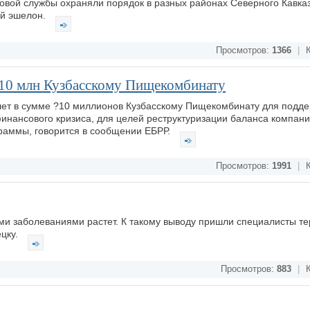
товой службы охраняли порядок в разных районах Северного Кавказ
ый эшелон.
Просмотров:
1366
|
К
?10 млн Кузбасcкому Пищекомбинату
 лет в сумме ?10 миллионов Кузбасcкому Пищекомбинату для подд
нансового кризиса, для целей реструктуризации баланса компании
раммы, говорится в сообщении ЕБРР.
Просмотров:
1991
|
К
и заболеваниями растет. К такому выводу пришли специалисты т
ецку.
Просмотров:
883
|
К