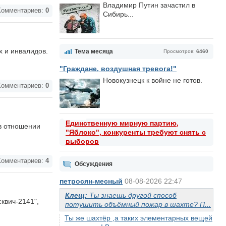
Владимир Путин зачастил в
омментариев:
0
Сибирь...
х и инвалидов.
Тема месяца
Просмотров:
6460
"Граждане, воздушная тревога!"
Новокузнецк к войне не готов.
омментариев:
0
Единственную мирную партию,
 в отношении
"Яблоко", конкуренты требуют снять с
выборов
омментариев:
4
Обсуждения
петросян-месный
08-08-2026 22:47
Клещ:
Ты знаешь другой способ
квич-2141",
потушить объёмный пожар в шахте? П...
Ты же шахтёр ,а таких элементарных вещей