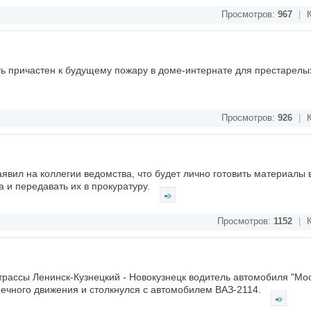
Просмотров:
967
|
К
ть причастен к будущему пожару в доме-интернате для престарелы
Просмотров:
926
|
К
аявил на коллегии ведомства, что будет лично готовить материалы
 и передавать их в прокуратуру.
Просмотров:
1152
|
К
трассы Ленинск-Кузнецкий - Новокузнецк водитель автомобиля "Мос
тречного движения и столкнулся с автомобилем ВАЗ-2114.