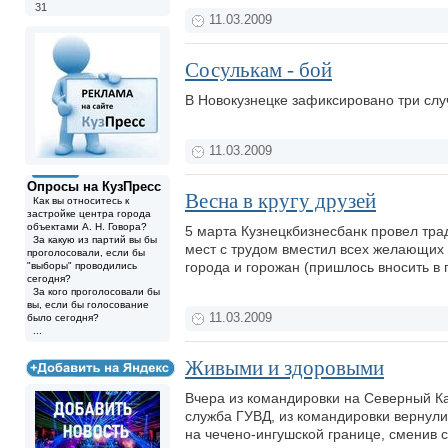
31
11.03.2009
Сосулькам - бой
В Новокузнецке зафиксировано три слу
11.03.2009
Опросы на КузПресс
Весна в кругу друзей
Как вы относитесь к
застройке центра города
объектами А. Н. Говора?
5 марта Кузнецкбизнесбанк провел тра
За какую из партий вы бы
мест с трудом вместил всех желающих с
проголосовали, если бы
города и горожан (пришлось вносить в
"выборы" проводились
сегодня?
За кого проголосовали бы
вы, если бы голосование
11.03.2009
было сегодня?
...
Живыми и здоровыми
Вчера из командировки на Северный Ка
служба ГУВД, из командировки вернули
на чечено-ингушской границе, сменив с