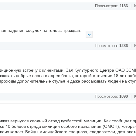
Просмотров:
1186
|
К
чая падения сосулек на головы граждан.
Просмотров:
1286
|
К
диционную встречу с клиентами. Зал Культурного Центра ОАО ЗСМ
казать добрые слова в адрес банка, который в течение 18 лет раб
 проходы дополнительные стулья и даже рассаживать людей на сту
Просмотров:
1090
|
К
вказ вернулся сводный отряд кузбасской милиции. Как сообщает п
сь 40 бойцов отряда милиции особого назначения (ОМОН), которы
воих коллег. Бойцы милицейского спецназа, следователи, дознават