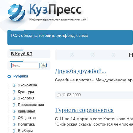
ТСЖ обязаны готовить жилфонд к зиме
В Клуб КП
Н
Дружба дружбой...
Рубрики
Судебные приставы Междуреченска аре
Экономика
Культура
11.03.2009
Экология
Происшествия
Туристы соревнуются
Криминал
Общество
С 11 по 14 марта в селе Костенково Но
"Сибирская сказка" состоится чемпион
Политика
Выборы