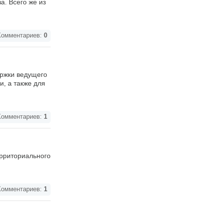
а. Всего же из
омментариев:
0
ержки ведущего
, а также для
омментариев:
1
ерриториального
омментариев:
1