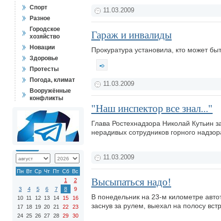
Спорт
11.03.2009
Разное
Городское
Гараж и инвалиды
хозяйство
Новации
Прокуратура установила, кто может бы
Здоровье
Протесты
Погода, климат
11.03.2009
Вооружённые
конфликты
"Наш инспектор все знал..."
Глава Ростехнадзора Николай Кутьин з
нерадивых сотрудников горного надзора
11.03.2009
Пн
Вт
Ср
Чт
Пт
Сб
Вс
Высыпаться надо!
1
2
3
4
5
6
7
8
9
В понедельник на 23-м километре авто
10
11
12
13
14
15
16
заснув за рулем, выехал на полосу вс
17
18
19
20
21
22
23
24
25
26
27
28
29
30