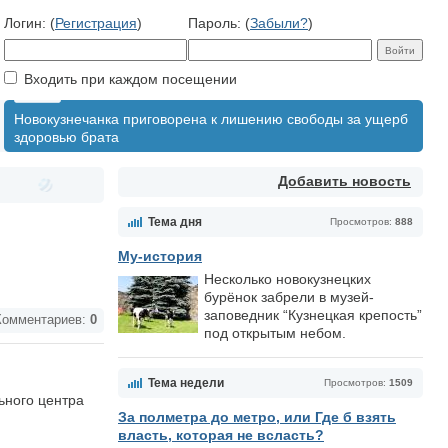
Логин: (
Регистрация
)
Пароль: (
Забыли?
)
Входить при каждом посещении
Новокузнечанка приговорена к лишению свободы за ущерб
здоровью брата
Добавить новость
Тема дня
Просмотров:
888
Му-история
Несколько новокузнецких
бурёнок забрели в музей-
заповедник “Кузнецкая крепость”
омментариев:
0
под открытым небом.
Тема недели
Просмотров:
1509
ьного центра
За полметра до метро, или Где б взять
власть, которая не всласть?