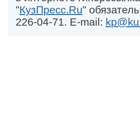
"
КузПресс.Ru
" обязатель
226-04-71. E-mail:
kp@kuz