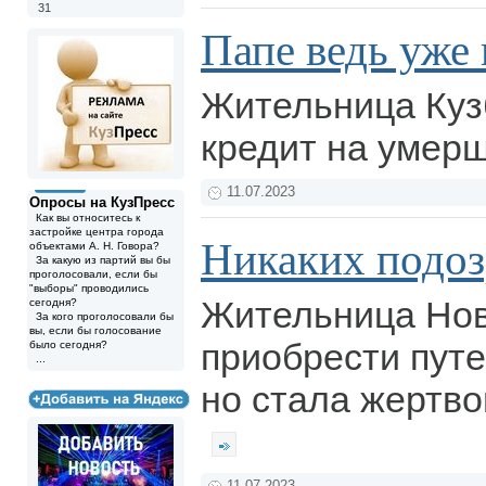
31
Папе ведь уже в
Жительница Куз
кредит на умерш
11.07.2023
Опросы на КузПресс
Как вы относитесь к
застройке центра города
Никаких подо
объектами А. Н. Говора?
За какую из партий вы бы
проголосовали, если бы
"выборы" проводились
Жительница Нов
сегодня?
За кого проголосовали бы
вы, если бы голосование
приобрести путе
было сегодня?
...
но стала жертво