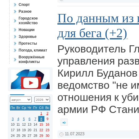
Спорт
Разное
По данным из
Городское
хозяйство
для бега (+2)
Новации
Здоровье
Протесты
Руководитель Г
Погода, климат
Вооружённые
управления раз
конфликты
Кирилл Буданов 
ведомство "не и
отношения к уби
армии РФ Стани
Пн
Вт
Ср
Чт
Пт
Сб
Вс
1
2
3
4
5
6
7
8
9
10
11
12
13
14
15
16
17
18
19
20
21
22
23
11.07.2023
24
25
26
27
28
29
30