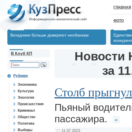
ГЛАВНАЯ
ФОТО
Вкладчики больше доверяют необанкам
Единстве
конкурен
Новости 
В Клуб КП
за 11
Рубрики
Экономика
Столб прыгнул
Культура
Экология
Пьяный водитель
Происшествия
Криминал
пассажира.
Общество
Политика
Выборы
11.07.2023