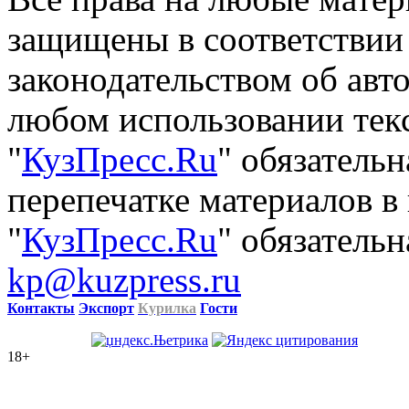
защищены в соответствии
законодательством об авт
любом использовании тек
"
КузПресс.Ru
" обязатель
перепечатке материалов в
"
КузПресс.Ru
" обязательн
kp@kuzpress.ru
Контакты
Экспорт
Курилка
Гости
18+