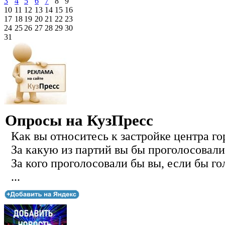
3
4
5
6
7
8
9
10
11
12
13
14
15
16
17
18
19
20
21
22
23
24
25
26
27
28
29
30
31
Опросы на КузПресс
Как вы относитесь к застройке центра го
За какую из партий вы бы проголосовали
За кого проголосовали бы вы, если бы го
...