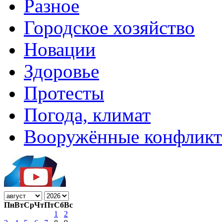
Разное
Городское хозяйство
Новации
Здоровье
Протесты
Погода, климат
Вооружённые конфлик
Пн
Вт
Ср
Чт
Пт
Сб
Вс
1
2