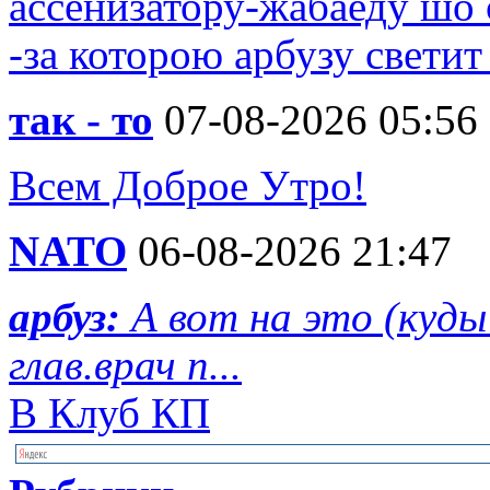
ассенизатору-жабаеду шо 
-за которою арбузу свети
так - то
07-08-2026 05:56
Всем Доброе Утро!
NATO
06-08-2026 21:47
арбуз:
А вот на это (куд
глав.врач п...
В Клуб КП