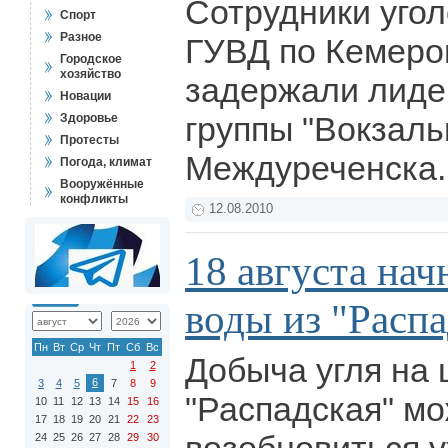
Сотрудники угол
Спорт
Разное
ГУВД по Кемеро
Городское
хозяйство
задержали лиде
Новации
группы "Вокзаль
Здоровье
Протесты
Междуреченска
Погода, климат
Вооружённые
конфликты
12.08.2010
18 августа нач
воды из "Расп
Пн
Вт
Ср
Чт
Пт
Сб
Вс
Добыча угля на
1
2
6
3
4
5
7
8
9
"Распадская" м
10
11
12
13
14
15
16
17
18
19
20
21
22
23
24
25
26
27
28
29
30