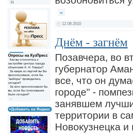
возобновиться у
31
12.08.2010
Днём - загнём
Позавчера, во в
Опросы на КузПресс
Как вы относитесь к
застройке центра города
губернатор Аман
объектами А. Н. Говора?
За какую из партий вы бы
проголосовали, если бы
все, что он дум
"выборы" проводились
сегодня?
За кого проголосовали бы
городе" - помпе
вы, если бы голосование
было сегодня?
...
занявшем лучши
территории в с
Новокузнецка и