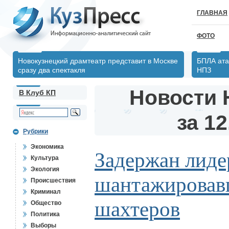
ГЛАВНАЯ
ФОТО
Новокузнецкий драмтеатр представит в Москве
БПЛА ата
сразу два спектакля
НПЗ
Новости 
В Клуб КП
за 12
Рубрики
Экономика
Задержан лиде
Культура
Экология
шантажировав
Происшествия
Криминал
шахтеров
Общество
Политика
Выборы