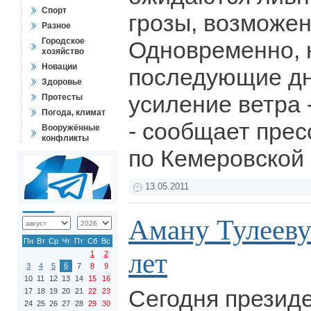
Спорт
грозы, возможен
Разное
Городское
Одновременно, н
хозяйство
Новации
последующие дн
Здоровье
усиление ветра -
Протесты
Погода, климат
- сообщает пре
Вооружённые
конфликты
по Кемеровской
13.05.2011
Аману Тулееву
Пн
Вт
Ср
Чт
Пт
Сб
Вс
лет
1
2
6
3
4
5
7
8
9
10
11
12
13
14
15
16
Сегодня презид
17
18
19
20
21
22
23
24
25
26
27
28
29
30