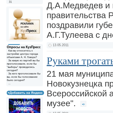
31
Д.А.Медведев и
правительства 
поздравили губ
А.Г.Тулеева с д
13.05.2011
Опросы на КузПресс
Как вы относитесь к
застройке центра города
Руками трогат
объектами А. Н. Говора?
За какую из партий вы бы
проголосовали, если бы
"выборы" проводились
сегодня?
21 мая муницип
За кого проголосовали бы
вы, если бы голосование
было сегодня?
Новокузнецка пр
...
Всероссийской а
музее".