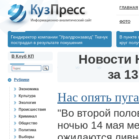
ГЛАВНАЯ
ФОТО
Гендиректор компании "Уралдронзавод" Ткачук
В пункте
пострадал в результате покушения
круг пол
Новости 
В Клуб КП
за 13
Рубрики
Экономика
Нас опять пуг
Культура
Экология
"Во второй поло
Происшествия
Криминал
ночью 14 мая ме
Общество
Политика
ожидаются ливн
Выборы