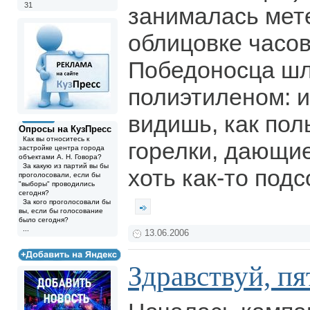
31
занималась мете
облицовке часов
Победоносца шл
полиэтиленом: 
видишь, как пол
Опросы на КузПресс
Как вы относитесь к
горелки, дающи
застройке центра города
объектами А. Н. Говора?
За какую из партий вы бы
хоть как-то подс
проголосовали, если бы
"выборы" проводились
сегодня?
За кого проголосовали бы
вы, если бы голосование
было сегодня?
...
13.06.2006
Здравствуй, п