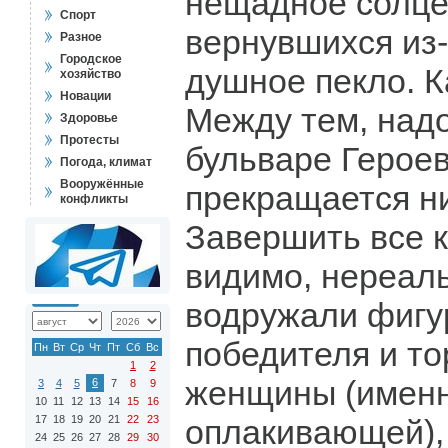
нещадное солце
Спорт
вернувшихся из-
Разное
Городское
душное пекло. К
хозяйство
Новации
Между тем, надо
Здоровье
Протесты
бульваре Героев
Погода, климат
Вооружённые
прекращается ни
конфликты
Завершить все к
видимо, нереаль
водружали фигу
победителя и т
Пн
Вт
Ср
Чт
Пт
Сб
Вс
1
2
женщины (именно
6
3
4
5
7
8
9
10
11
12
13
14
15
16
17
18
19
20
21
22
23
оплакивающей), 
24
25
26
27
28
29
30