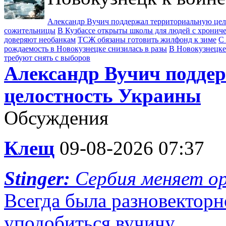
Александр Вучич поддержал территориальную це
сожительницы
В Кузбассе открыты школы для людей с хрони
доверяют необанкам
ТСЖ обязаны готовить жилфонд к зиме
С 
рождаемость в Новокузнецке снизилась в разы
В Новокузнецке
требуют снять с выборов
Александр Вучич подде
целостность Украины
Обсуждения
Клещ
09-08-2026 07:37
Stinger:
Сербия меняет о
Всегда была разновекторн
уподобиться вучичу.