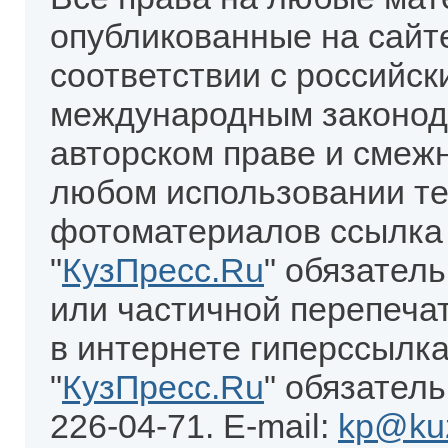
опубликованные на сайт
соответствии с российск
международным законод
авторском праве и смеж
любом использовании те
фотоматериалов ссылка
"
КузПресс.Ru
" обязател
или частичной перепеча
в интернете гиперссылка
"
КузПресс.Ru
" обязатель
226-04-71. E-mail:
kp@kuz