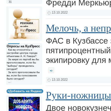
Фредди Меркью
31
13.10.2022
Мелочь, а неп
ФАС в Кузбассе
Опросы на КузПресс
пятипроцентный 
Как вы относитесь к
застройке центра города
объектами А. Н. Говора?
экипировку для
За какую из партий вы бы
проголосовали, если бы
"выборы" проводились
сегодня?
За кого проголосовали бы
вы, если бы голосование
было сегодня?
13.10.2022
...
Руки-ножниц
Двое новокузне