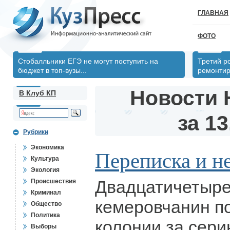
ГЛАВНАЯ
ФОТО
Стобалльники ЕГЭ не могут поступить на
Третий р
бюджет в топ-вузы...
ремонтир
Новости 
В Клуб КП
за 13
Рубрики
Экономика
Переписка и не
Культура
Экология
Двадцатичетыре
Происшествия
Криминал
кемеровчанин по
Общество
Политика
колонии за сер
Выборы