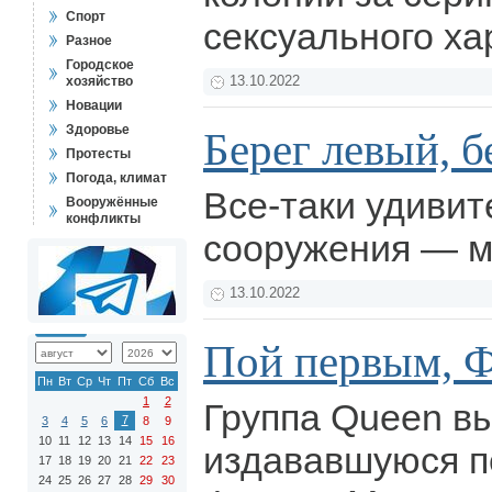
Спорт
сексуального ха
Разное
Городское
хозяйство
13.10.2022
Новации
Здоровье
Берег левый, б
Протесты
Погода, климат
Все-таки удиви
Вооружённые
конфликты
сооружения — 
13.10.2022
Пой первым, 
Пн
Вт
Ср
Чт
Пт
Сб
Вс
1
2
Группа Queen в
7
3
4
5
6
8
9
10
11
12
13
14
15
16
издававшуюся п
17
18
19
20
21
22
23
24
25
26
27
28
29
30