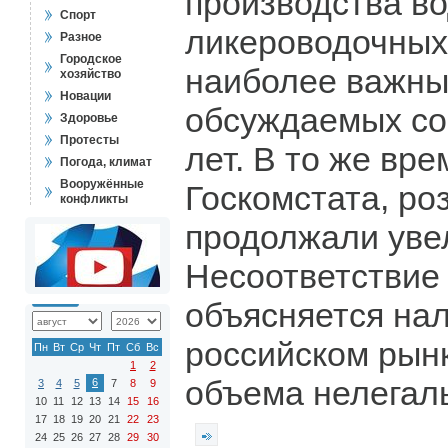
производства во
Спорт
ликероводочных
Разное
Городское
наиболее важны
хозяйство
Новации
обсуждаемых со
Здоровье
Протесты
лет. В то же вр
Погода, климат
Вооружённые
Госкомстата, р
конфликты
продолжали уве
Несоответствие
объясняется на
российском рын
Пн
Вт
Ср
Чт
Пт
Сб
Вс
1
2
объема нелегал
6
3
4
5
7
8
9
10
11
12
13
14
15
16
17
18
19
20
21
22
23
24
25
26
27
28
29
30