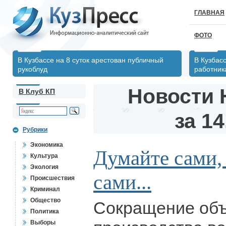
ГЛАВНАЯ
ФОТО
В Кузбассе на 8 суток арестован публичный
В Кузбас
рукоблуд
работник
Новости 
В Клуб КП
за 14
Рубрики
Экономика
Думайте сами,
Культура
Экология
сами...
Происшествия
Криминал
Общество
Сокращение объ
Политика
Выборы