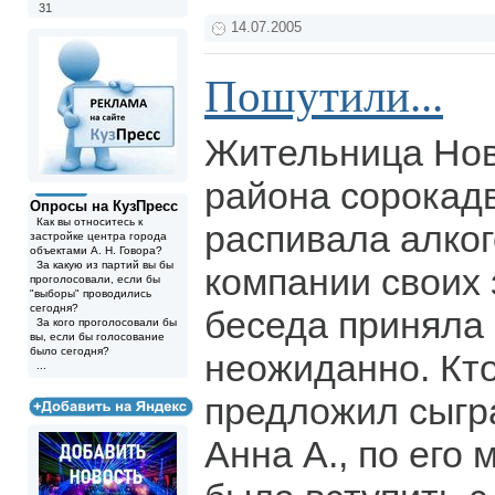
31
14.07.2005
Пошутили...
Жительница Нов
района сорокадв
Опросы на КузПресс
Как вы относитесь к
распивала алког
застройке центра города
объектами А. Н. Говора?
За какую из партий вы бы
компании своих
проголосовали, если бы
"выборы" проводились
сегодня?
беседа приняла
За кого проголосовали бы
вы, если бы голосование
было сегодня?
неожиданно. Кто
...
предложил сыгра
Анна А., по его