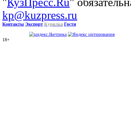
"
КузПресс.Ru
" обязательн
kp@kuzpress.ru
Контакты
Экспорт
Курилка
Гости
18+