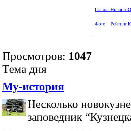
Главная
Новости
О
Фото
Рейтинг
К
Просмотров:
1047
Тема дня
Му-история
Несколько новокузне
заповедник “Кузнецк