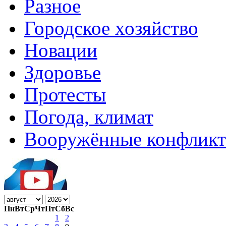
Разное
Городское хозяйство
Новации
Здоровье
Протесты
Погода, климат
Вооружённые конфлик
Пн
Вт
Ср
Чт
Пт
Сб
Вс
1
2