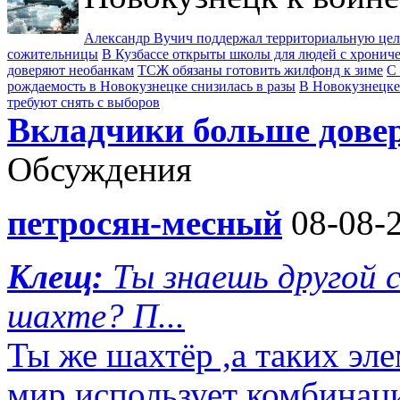
Александр Вучич поддержал территориальную це
сожительницы
В Кузбассе открыты школы для людей с хрони
доверяют необанкам
ТСЖ обязаны готовить жилфонд к зиме
С 
рождаемость в Новокузнецке снизилась в разы
В Новокузнецке
требуют снять с выборов
Вкладчики больше дове
Обсуждения
петросян-месный
08-08-2
Клещ:
Ты знаешь другой
шахте? П...
Ты же шахтёр ,а таких эл
мир использует комбинац