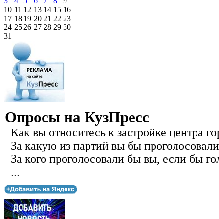
3
4
5
6
7
8
9
10
11
12
13
14
15
16
17
18
19
20
21
22
23
24
25
26
27
28
29
30
31
Опросы на КузПресс
Как вы относитесь к застройке центра го
За какую из партий вы бы проголосовали
За кого проголосовали бы вы, если бы го
...