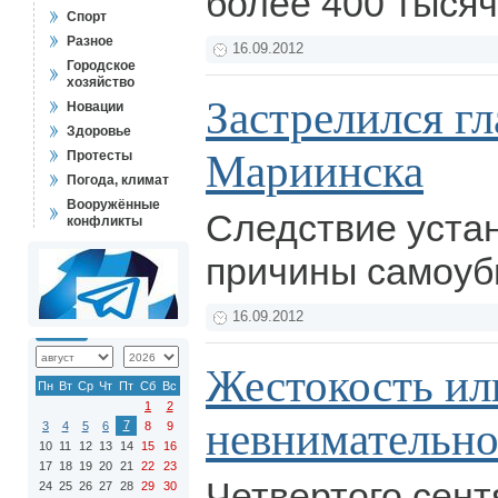
более 400 тыся
Спорт
Разное
16.09.2012
Городское
хозяйство
Застрелился гл
Новации
Здоровье
Мариинска
Протесты
Погода, климат
Вооружённые
Следствие уста
конфликты
причины самоуб
16.09.2012
Жестокость ил
Пн
Вт
Ср
Чт
Пт
Сб
Вс
1
2
невнимательно
7
3
4
5
6
8
9
10
11
12
13
14
15
16
17
18
19
20
21
22
23
Четвертого сент
24
25
26
27
28
29
30