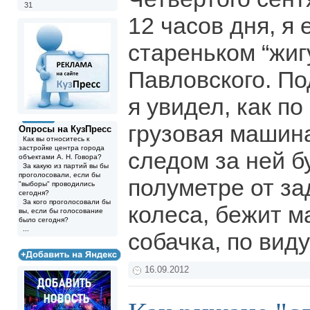
31
12 часов дня, я 
стареньком “жиг
Павловского. По
я увидел, как по
грузовая машина 
Опросы на КузПресс
Как вы относитесь к
застройке центра города
следом за ней б
объектами А. Н. Говора?
За какую из партий вы бы
проголосовали, если бы
полуметре от за
"выборы" проводились
сегодня?
За кого проголосовали бы
колеса, бежит м
вы, если бы голосование
было сегодня?
...
собачка, по вид
16.09.2012