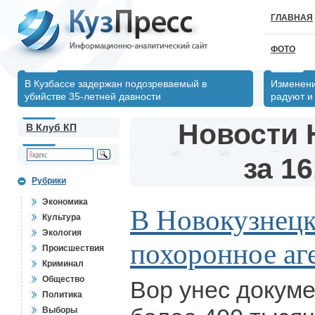
ГЛАВНАЯ
ФОТО
В Кузбассе задержан подозреваемый в
Изменени
убийстве 35-летней давности
радуют и
Новости 
В Клуб КП
за 16
Рубрики
Экономика
В Новокузнецк
Культура
Экология
похоронное аг
Происшествия
Криминал
Общество
Вор унес докуме
Политика
Выборы