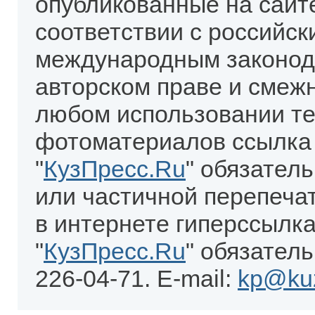
опубликованные на сайт
соответствии с российск
международным законод
авторском праве и смеж
любом использовании те
фотоматериалов ссылка
"
КузПресс.Ru
" обязател
или частичной перепеча
в интернете гиперссылка
"
КузПресс.Ru
" обязатель
226-04-71. E-mail:
kp@kuz