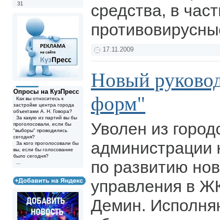
31
средства, в част
противовирусны
17.11.2009
Новый руковод
Опросы на КузПресс
форм"
Как вы относитесь к
застройке центра города
объектами А. Н. Говора?
За какую из партий вы бы
Уволен из город
проголосовали, если бы
"выборы" проводились
сегодня?
администрации 
За кого проголосовали бы
вы, если бы голосование
было сегодня?
по развитию но
...
управления в Ж
Демин. Исполн