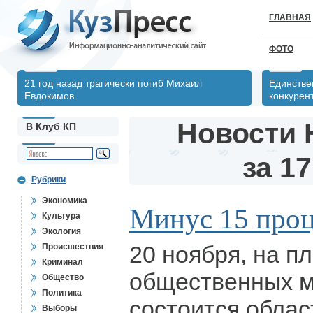
ГЛАВНАЯ
ФОТО
21 год назад трагически погиб Михаил
Единстве
Евдокимов
конкурен
Новости 
В Клуб КП
за 17
Рубрики
Экономика
Минус 15 проц
Культура
Экология
20 ноября, на п
Происшествия
Криминал
общественных 
Общество
Политика
состоится облас
Выборы