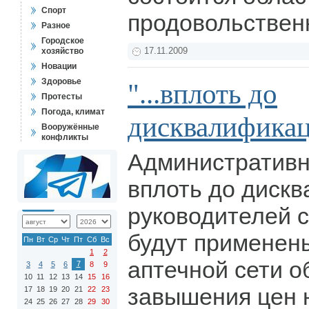
Спорт
продовольствен
Разное
Городское
хозяйство
17.11.2009
Новации
Здоровье
"...вплоть до
Протесты
Погода, климат
дисквалифика
Вооружённые
конфликты
Административн
вплоть до диск
руководителей с
будут применен
Пн
Вт
Ср
Чт
Пт
Сб
Вс
1
2
аптечной сети о
7
3
4
5
6
8
9
10
11
12
13
14
15
16
завышения цен 
17
18
19
20
21
22
23
24
25
26
27
28
29
30