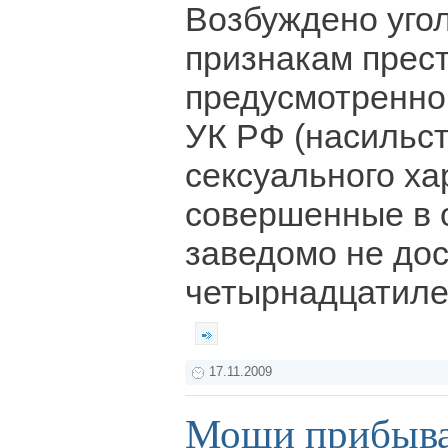
Возбуждено уго
признакам прес
предусмотренного
УК РФ (насильс
сексуального ха
совершенные в 
заведомо не до
четырнадцатилет
17.11.2009
Мощи прибыва