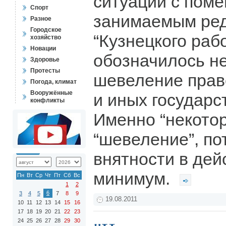
ситуации с пом
Спорт
занимаемым ре
Разное
Городское
“Кузнецкого раб
хозяйство
Новации
обозначилось н
Здоровье
Протесты
шевеление прав
Погода, климат
Вооружённые
и иных государс
конфликты
Именно “некотор
“шевеление”, по
внятности в дей
минимум.
Пн
Вт
Ср
Чт
Пт
Сб
Вс
1
2
6
3
4
5
7
8
9
19.08.2011
10
11
12
13
14
15
16
17
18
19
20
21
22
23
24
25
26
27
28
29
30