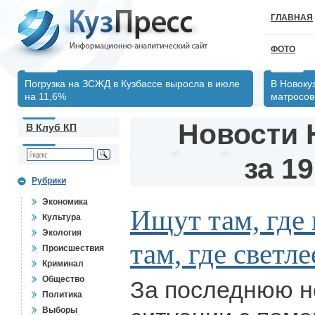
ГЛАВНАЯ
ФОТО
Погрузка на ЗСЖД в Кузбассе выросла в июле
В Новоку
на 11,6%
матросов
Новости 
В Клуб КП
за 19
Рубрики
Экономика
Ищут там, где 
Культура
Экология
там, где светле
Происшествия
Криминал
Общество
За последнюю н
Политика
Выборы