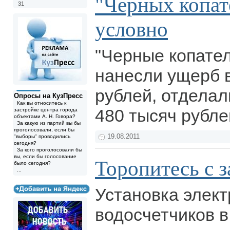
"Черных копат
31
условно
"Черные копател
нанесли ущерб 
рублей, отдела
Опросы на КузПресс
Как вы относитесь к
480 тысяч рубл
застройке центра города
объектами А. Н. Говора?
За какую из партий вы бы
проголосовали, если бы
19.08.2011
"выборы" проводились
сегодня?
За кого проголосовали бы
вы, если бы голосование
Торопитесь с 
было сегодня?
...
Установка элект
водосчетчиков в