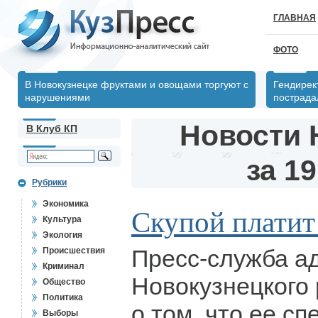
ГЛАВНАЯ
ФОТО
В Новокузнецке фруктами и овощами торгуют с
Гендирек
нарушениями
пострада
Новости 
В Клуб КП
за 19
Рубрики
Экономика
Скупой платит
Культура
Экология
Пресс-служба а
Происшествия
Криминал
Новокузнецкого
Общество
Политика
о том, что ее с
Выборы