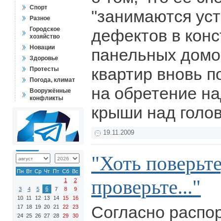
Спорт
"занимаются ус
Разное
Городское
дефектов в конс
хозяйство
Новации
панельных домов
Здоровье
квартир вновь 
Протесты
Погода, климат
на обретение н
Вооружённые
конфликты
крыши над голо
19.11.2009
"Хоть поверьте
Пн
Вт
Ср
Чт
Пт
Сб
Вс
проверьте..."
1
2
6
3
4
5
7
8
9
10
11
12
13
14
15
16
Согласно распо
17
18
19
20
21
22
23
24
25
26
27
28
29
30