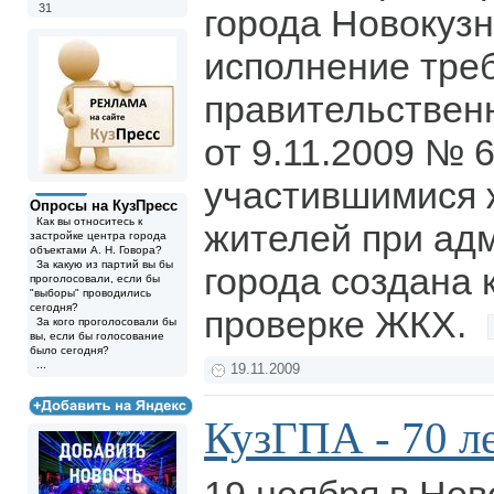
31
города Новокузн
исполнение тре
правительствен
от 9.11.2009 № 6
участившимися
Опросы на КузПресс
Как вы относитесь к
жителей при ад
застройке центра города
объектами А. Н. Говора?
За какую из партий вы бы
города создана 
проголосовали, если бы
"выборы" проводились
сегодня?
проверке ЖКХ.
За кого проголосовали бы
вы, если бы голосование
было сегодня?
...
19.11.2009
КузГПА - 70 л