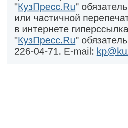
"
КузПресс.Ru
" обязател
или частичной перепеча
в интернете гиперссылка
"
КузПресс.Ru
" обязатель
226-04-71. E-mail:
kp@kuz