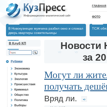
ГЛАВНАЯ
ФОТО
В Новокузнецке мужчина разбил окно и сломал
ТСЖ обяз
дверь квартиры сожительницы
Новости 
В Клуб КП
за 20
Рубрики
Экономика
Могут ли жите
Культура
Экология
получать дешё
Происшествия
Криминал
Общество
Вряд ли.
Политика
Выборы