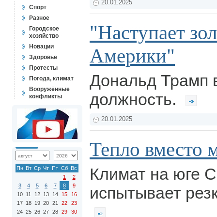
20.01.2025
Спорт
Разное
"Наступает зол
Городское
хозяйство
Новации
Америки"
Здоровье
Протесты
Дональд Трамп 
Погода, климат
Вооружённые
должность.
конфликты
20.01.2025
Тепло вместо 
Климат на юге 
Пн
Вт
Ср
Чт
Пт
Сб
Вс
1
2
3
4
5
6
7
8
9
испытывает резк
10
11
12
13
14
15
16
17
18
19
20
21
22
23
24
25
26
27
28
29
30