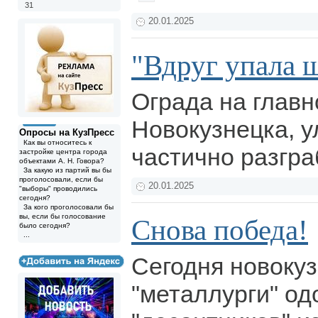
31
20.01.2025
"Вдруг упала ш
Ограда на главн
Новокузнецка, у
Опросы на КузПресс
Как вы относитесь к
частично разгр
застройке центра города
объектами А. Н. Говора?
За какую из партий вы бы
проголосовали, если бы
20.01.2025
"выборы" проводились
сегодня?
За кого проголосовали бы
вы, если бы голосование
Снова победа!
было сегодня?
...
Сегодня новоку
"металлурги" од