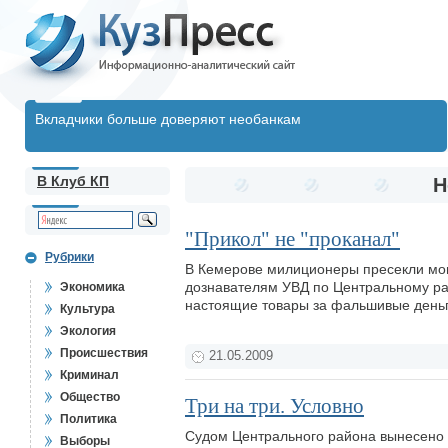
Вкладчики больше доверяют необанкам
В Клуб КП
Н
"Прикол" не "проканал"
Рубрики
В Кемерове милиционеры пресекли мош
дознавателям УВД по Центральному рай
Экономика
настоящие товары за фальшивые день
Культура
Экология
Происшествия
21.05.2009
Криминал
Общество
Три на три. Условно
Политика
Судом Центрального района вынесено 
Выборы