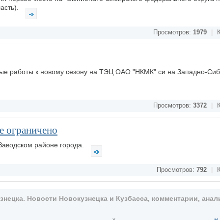
асть).
Просмотров:
1979
|
К
ые работы к новому сезону на ТЭЦ ОАО "НКМК" си на Западно-Си
Просмотров:
3372
|
К
е ограничено
 Заводском районе города.
Просмотров:
792
|
К
ецка. Новости Новокузнецка и Кузбасса, комментарии, анали