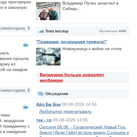
ода приговорен
Владимир Путин зачастил в
ил в законную
Сибирь...
омментариев:
3
Тема месяца
Просмотров:
6450
"Граждане, воздушная тревога!"
Новокузнецк к войне не готов.
азать
ования прошла
ждому из
ной на каждом
Вкладчики больше доверяют
необанкам
омментариев:
2
Обсуждения
Айл Би Бэк
08-08-2026 14:58
Любопытно перечитывать
етами
так - то
08-08-2026 14:05
ий, мордатые
й гражданину с
Сегодня 08.08. - Галактический Новый Год.
ка в ожидании
Земля (Леди Гайя) встала между Солнцем и