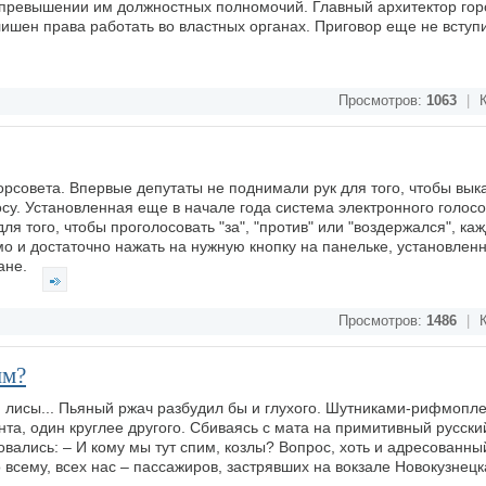
 превышении им должностных полномочий. Главный архитектор гор
 лишен права работать во властных органах. Приговор еще не вступ
Просмотров:
1063
|
К
орсовета. Впервые депутаты не поднимали рук для того, чтобы вык
су. Установленная еще в начале года система электронного голос
ля того, чтобы проголосовать "за", "против" или "воздержался", ка
 и достаточно нажать на нужную кнопку на панельке, установлен
ране.
Просмотров:
1486
|
К
ым?
ной лисы... Пьяный ржач разбудил бы и глухого. Шутниками-рифмопл
нта, один круглее другого. Сбиваясь с мата на примитивный русск
вались: – И кому мы тут спим, козлы? Вопрос, хоть и адресованны
о всему, всех нас – пассажиров, застрявших на вокзале Новокузнец