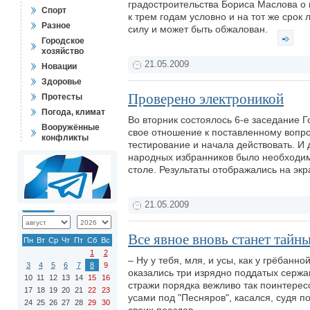
градостроительства Бориса Маслова о
Спорт
к трем годам условно и на тот же срок
Разное
силу и может быть обжалован.
Городское
хозяйство
21.05.2009
Новации
Здоровье
Проверено электроникой
Протесты
Погода, климат
Во вторник состоялось 6-е заседание Г
Вооружённые
свое отношение к поставленному вопро
конфликты
тестирование и начала действовать. И д
народных избранников было необходимо
столе. Результаты отображались на эк
21.05.2009
Все явное вновь станет тайн
Пн
Вт
Ср
Чт
Пт
Сб
Вс
1
2
– Ну у тебя, мля, и усы, как у грёбан
3
4
5
6
7
8
9
оказались три изрядно поддатых сержа
10
11
12
13
14
15
16
стражи порядка вежливо так поинтересо
17
18
19
20
21
22
23
усами под "Песняров", касался, судя п
24
25
26
27
28
29
30