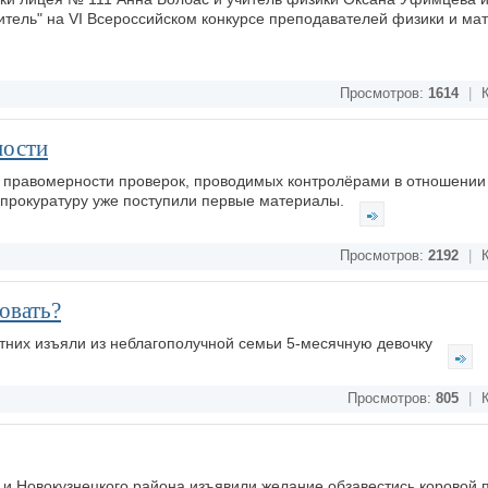
тель" на VI Всероссийском конкурсе преподавателей физики и мат
Просмотров:
1614
|
К
ности
й правомерности проверок, проводимых контролёрами в отношении
 прокуратуру уже поступили первые материалы.
Просмотров:
2192
|
К
овать?
них изъяли из неблагополучной семьи 5-месячную девочку
Просмотров:
805
|
К
 и Новокузнецкого района изъявили желание обзавестись коровой 