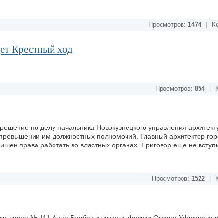
Просмотров:
1474
|
Ко
дет Крестный ход
Просмотров:
854
|
К
решение по делу начальника Новокузнецкого управления архитект
 превышении им должностных полномочий. Главный архитектор гор
 лишен права работать во властных органах. Приговор еще не вступ
Просмотров:
1522
|
К
ики лицея № 111 Анна Болбас и учитель физики Оксана Уфимцева 