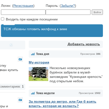
Логин: (
Регистрация
)
Пароль: (
Забыли?
)
Входить при каждом посещении
ТСЖ обязаны готовить жилфонд к зиме
Добавить новость
Тема дня
Просмотров:
386
Му-история
отку
Несколько новокузнецких
вчан купить
бурёнок забрели в музей-
заповедник “Кузнецкая крепость”
под открытым небом.
омментариев:
1
Тема недели
Просмотров:
1502
За полметра до метро, или Где б взять
власть, которая не всласть?
уры и