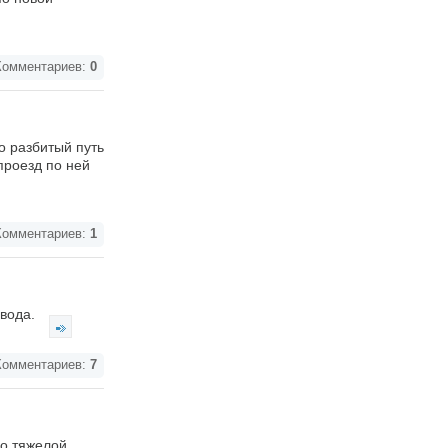
омментариев:
0
о разбитый путь
проезд по ней
омментариев:
1
авода.
омментариев:
7
по тяжелой