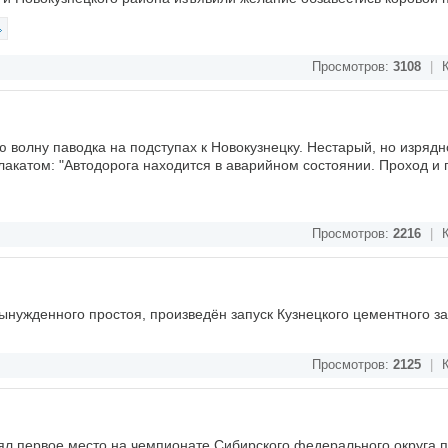
Просмотров:
3108
|
К
 волну паводка на подступах к Новокузнецку. Нестарый, но изрядн
лакатом: "Автодорога находится в аварийном состоянии. Проход и 
Просмотров:
2216
|
К
вынужденного простоя, произведён запуск Кузнецкого цементного з
Просмотров:
2125
|
К
л первое место на чемпионате Сибирского федерального округа 