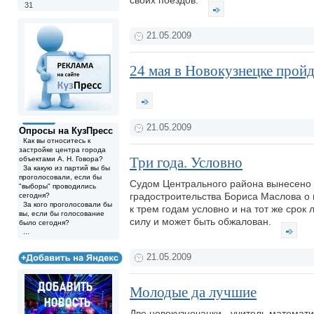
своих поездов.
31
21.05.2009
24 мая в Новокузнецке прой
21.05.2009
Опросы на КузПресс
Как вы относитесь к
застройке центра города
Три года. Условно
объектами А. Н. Говора?
За какую из партий вы бы
проголосовали, если бы
Судом Центрального района вынесено 
"выборы" проводились
градостроительства Бориса Маслова о
сегодня?
За кого проголосовали бы
к трем годам условно и на тот же срок
вы, если бы голосование
силу и может быть обжалован.
было сегодня?
...
21.05.2009
Молодые да лучшие
Две новокузнечанки - учитель математ