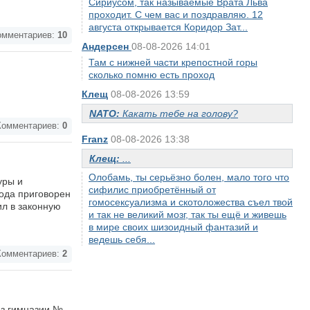
Сириусом, так называемые Врата Льва
проходит. С чем вас и поздравляю. 12
августа открывается Коридор Зат...
мментариев:
10
Андерсен
08-08-2026 14:01
Там с нижней части крепостной горы
сколько помню есть проход
Клещ
08-08-2026 13:59
NATO:
Какать тебе на голову?
омментариев:
0
Franz
08-08-2026 13:38
Клещ:
...
Олобамь, ты серьёзно болен, мало того что
уры и
сифилис приобретённый от
ода приговорен
гомосексуализма и скотоложества съел твой
ил в законную
и так не великий мозг, так ты ещё и живешь
в мире своих шизоидный фантазий и
ведешь себя...
омментариев:
2
из гимназии №