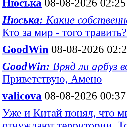
Нюська
08-08-2026 02:25
Нюська:
Какие собственн
Кто за мир - того травить?
GoodWin
08-08-2026 02:
GoodWin:
Вряд ли арбуз
Приветствую, Амено
valicova
08-08-2026 00:37
Уже и Китай понял, что м
отчуждают территории. То