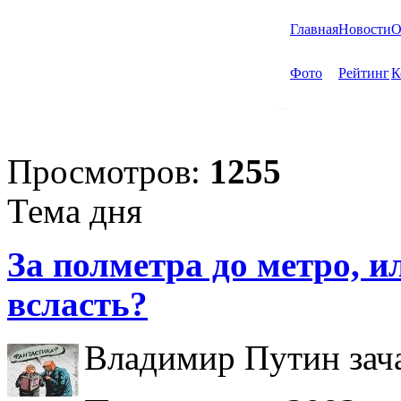
Главная
Новости
О
Фото
Рейтинг
К
Просмотров:
1255
Тема дня
За полметра до метро, ил
всласть?
Владимир Путин зача