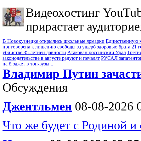
Видеохостинг YouTub
прирастает аудиторие
В Новокузнецке открылись школьные ярмарки
Единственную м
приговорена к лишению свободы за ущерб здоровью брата
21 
убийстве 35-летней давности
Атакован российский Урал
Трети
законодательстве в августе радуют и печалят
РУСАЛ запатенто
на бюджет в топ-вузы...
Владимир Путин зачасти
Обсуждения
Джентльмен
08-08-2026 
Что же будет с Родиной и