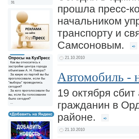
31
прошла пресс-к
начальником уп
транспорту и св
Самсоновым.
Опросы на КузПресс
21.10.2010
Как вы относитесь к
застройке центра города
объектами А. Н. Говора?
Автомобиль - н
За какую из партий вы бы
проголосовали, если бы
"выборы" проводились
сегодня?
19 октября сбит
За кого проголосовали бы
вы, если бы голосование
было сегодня?
гражданин в Ор
...
районе.
21.10.2010