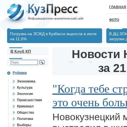
ГЛАВНАЯ
ФОТО
Погрузка на ЗСЖД в Кузбассе выросла в июле
В ДЦ ЗСМ
на 11,6%
загрузки
Новости 
В Клуб КП
за 21
Рубрики
Экономика
"Когда тебе ст
Культура
Экология
это очень боль
Происшествия
Криминал
Общество
Новокузнецкий 
Политика
Выборы