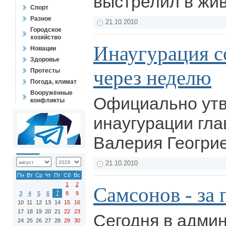
выстрелил в жи
Спорт
Разное
21.10.2010
Городское
хозяйство
Инаугурация с
Новации
Здоровье
через неделю
Протесты
Погода, климат
Вооружённые
Официально утв
конфликты
инаугурации гла
Валерия Геогри
21.10.2010
Пн
Вт
Ср
Чт
Пт
Сб
Вс
1
2
Самсонов - за
7
3
4
5
6
8
9
10
11
12
13
14
15
16
17
18
19
20
21
22
23
Сегодня в адми
24
25
26
27
28
29
30