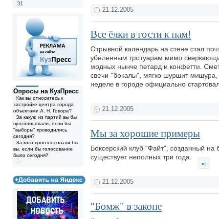
31
21.12.2005
Все ёлки в гости к нам!
Отрывной календарь на стене стал поч
убеленным тротуарам мимо сверкающих 
модных нынче петард и конфетти. Смет
свечи-"бокалы", мягко шуршит мишура, 
неделе в городе официально стартова
Опросы на КузПресс
Как вы относитесь к
застройке центра города
21.12.2005
объектами А. Н. Говора?
За какую из партий вы бы
проголосовали, если бы
"выборы" проводились
Мы за хорошие примеры
сегодня?
За кого проголосовали бы
Боксерский клуб "Файт", созданный на
вы, если бы голосование
было сегодня?
существует неполных три года.
...
21.12.2005
"Бомж" в законе