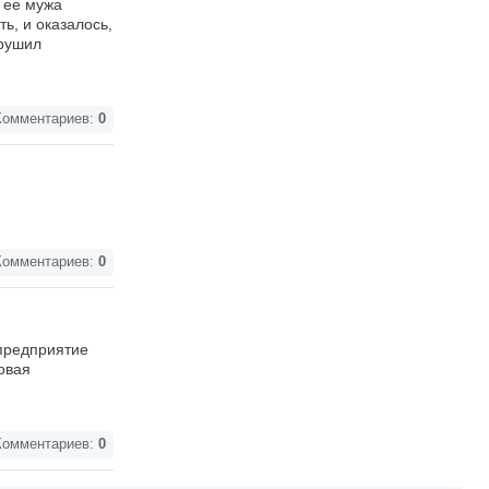
о ее мужа
ь, и оказалось,
арушил
омментариев:
0
омментариев:
0
 предприятие
новая
омментариев:
0