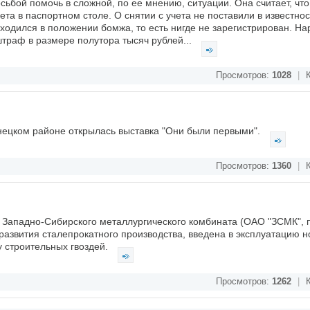
сьбой помочь в сложной, по ее мнению, ситуации. Она считает, чт
та в паспортном столе. О снятии с учета не поставили в известност
ходился в положении бомжа, то есть нигде не зарегистрирован. Н
штраф в размере полутора тысяч рублей...
Просмотров:
1028
|
К
знецком районе открылась выставка "Они были первыми".
Просмотров:
1360
|
К
я Западно-Сибирского металлургического комбината (ОАО "ЗСМК",
м развития сталепрокатного производства, введена в эксплуатацию 
у строительных гвоздей.
Просмотров:
1262
|
К