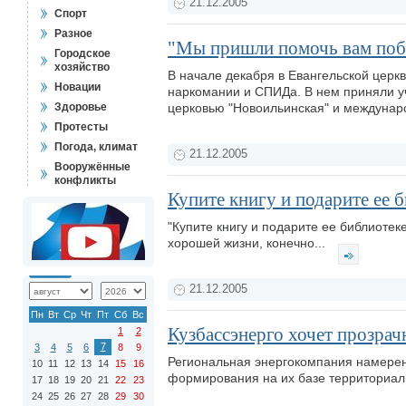
21.12.2005
Спорт
Разное
"Мы пришли помочь вам поб
Городское
хозяйство
В начале декабря в Евангельской цер
Новации
наркомании и СПИДа. В нем приняли у
Здоровье
церковью "Новоильинская" и междунар
Протесты
Погода, климат
21.12.2005
Вооружённые
конфликты
Купите книгу и подарите ее 
"Купите книгу и подарите ее библиотек
хорошей жизни, конечно...
21.12.2005
Пн
Вт
Ср
Чт
Пт
Сб
Вс
Кузбассэнерго хочет прозрач
1
2
7
3
4
5
6
8
9
Региональная энергокомпания намерена
10
11
12
13
14
15
16
формирования на их базе территориа
17
18
19
20
21
22
23
24
25
26
27
28
29
30