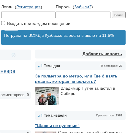
Логин: (
Регистрация
)
Пароль: (
Забыли?
)
Входить при каждом посещении
Погрузка на ЗСЖД в Кузбассе выросла в июле на 11,6%
Добавить новость
Тема дня
Просмотров:
26
января
За полметра до метро, или Где б взять
власть, которая не всласть?
Владимир Путин зачастил в
Сибирь...
омментариев:
0
Тема недели
Просмотров:
2982
"Шансы не нулевые"
Одиннадцать партий поборются