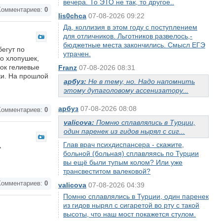
вечера. То ЭТО не так, то другое..
омментариев:
0
lis0chca
07-08-2026 09:22
Да, коллизия в этом году с поступлением
для отличников. Льготников развелось,-
бюджетные места закончились. Смысл ЕГЭ
егут по
утрачен.
о хлопушек,
мок гелиевые
Franz
07-08-2026 08:31
ки. На прошлой
арбуз:
Не в тему, но. Надо напомнить
этому дупаголовому ассенизатору...
арбуз
07-08-2026 08:08
омментариев:
0
valicova:
Помню сплавлялись в Турции,
один паренек из гидов нырял с сиг...
Глав врач психдиспансера - скажите,
"
больной (больная) сплавляясь по Турции
вы ещё были тупым колом? Или уже
трансвеститом валековой?
омментариев:
0
valicova
07-08-2026 04:39
Помню сплавлялись в Турции, один паренек
из гидов нырял с сигаретой во рту с такой
высоты, что наш мост покажется стулом.