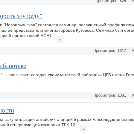
Просмотров:
829
|
К
ороть эту беду"
кви "Новоильинская" состоялся семинар, посвященный профилактик
частие представители многих городов Кузбасса. Семинар был орга
одной организацией АСЕТ.
Просмотров:
1317
|
К
библиотеке
е!", - призывают сегодня своих читателей работники ЦГБ имени Гого
Просмотров:
1391
|
К
ности
 выкупить акции алтайских станций в рамках консолидации активо
льной генерирующей компании ТГК-12.