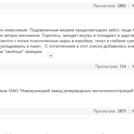
Просмотров:
1803
|
К
ти невесомым. Подхваченные вихрем предновогодних забот, люди б
витрин магазинов. Торопясь, заходят внутрь и попадают в царств
аются с полок позолоченные шары в коробках, тонут в глубине су
укладываясь в пакет... С потеплением в этот список добавились ел
ли "хвойные" ярмарки.
Просмотров:
714
|
К
 базе ОАО "Новокузнецкий завод резервуарных металлоконструкций
Просмотров:
1873
|
К