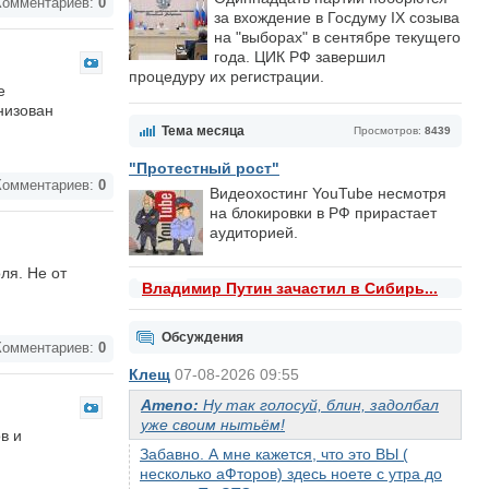
омментариев:
0
за вхождение в Госдуму IX созыва
на "выборах" в сентябре текущего
года. ЦИК РФ завершил
процедуру их регистрации.
е
низован
Тема месяца
Просмотров:
8439
"Протестный рост"
омментариев:
0
Видеохостинг YouTube несмотря
на блокировки в РФ прирастает
аудиторией.
ля. Не от
Владимир Путин зачастил в Сибирь...
Обсуждения
омментариев:
0
Клещ
07-08-2026 09:55
Ameno:
Ну так голосуй, блин, задолбал
уже своим нытьём!
в и
Забавно. А мне кажется, что это ВЫ (
несколько аФторов) здесь ноете с утра до