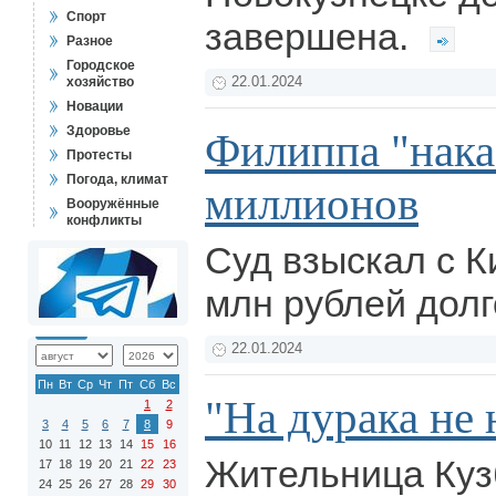
Спорт
завершена.
Разное
Городское
хозяйство
22.01.2024
Новации
Здоровье
Филиппа "нака
Протесты
Погода, климат
миллионов
Вооружённые
конфликты
Суд взыскал с К
млн рублей долг
22.01.2024
Пн
Вт
Ср
Чт
Пт
Сб
Вс
"На дурака не 
1
2
3
4
5
6
7
8
9
10
11
12
13
14
15
16
Жительница Куз
17
18
19
20
21
22
23
24
25
26
27
28
29
30