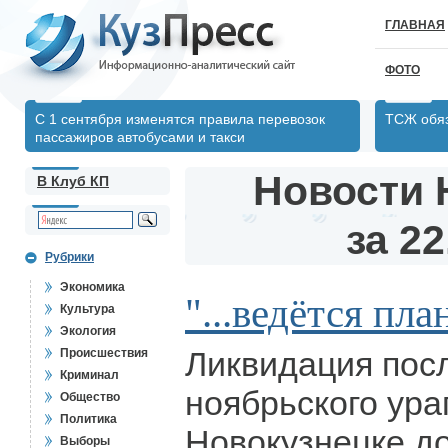
ГЛАВНАЯ
ФОТО
С 1 сентября изменятся правила перевозок
ТСЖ обяз
пассажиров автобусами и такси
Новости 
В Клуб КП
за 22
Рубрики
Экономика
"...ведётся пл
Культура
Экология
Ликвидация пос
Происшествия
Криминал
ноябрьского ура
Общество
Политика
Новокузнецке до
Выборы