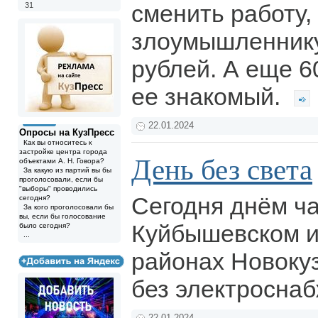
сменить работу,
31
злоумышленнику
рублей. А еще 6
ее знакомый.
22.01.2024
Опросы на КузПресс
Как вы относитесь к
застройке центра города
День без света
объектами А. Н. Говора?
За какую из партий вы бы
проголосовали, если бы
"выборы" проводились
Сегодня днём ча
сегодня?
За кого проголосовали бы
вы, если бы голосование
Куйбышевском 
было сегодня?
...
районах Новоку
без электросна