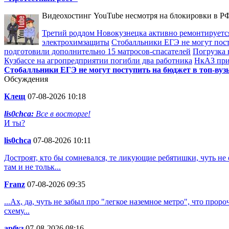
Видеохостинг YouTube несмотря на блокировки в РФ
Третий роддом Новокузнецка активно ремонтируется
электрохимзащиты
Стобалльники ЕГЭ не могут посту
подготовили дополнительно 15 матросов-спасателей
Погрузка 
Кузбассе на агропредприятии погибли два работника
НкАЗ при
Стобалльники ЕГЭ не могут поступить на бюджет в топ-вузы
Обсуждения
Клещ
07-08-2026 10:18
lis0chca:
Все в восторге!
И ты?
lis0chca
07-08-2026 10:11
Достроят, кто бы сомневался, те ликующие ребятишки, чуть не о
там и не тольк...
Franz
07-08-2026 09:35
...Ах, да, чуть не забыл про "легкое наземное метро", что пр
схему...
арбуз
07-08-2026 08:16