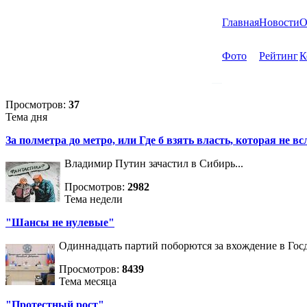
Главная
Новости
О
Фото
Рейтинг
К
Просмотров:
37
Тема дня
За полметра до метро, или Где б взять власть, которая не вс
Владимир Путин зачастил в Сибирь...
Просмотров:
2982
Тема недели
"Шансы не нулевые"
Одиннадцать партий поборются за вхождение в Госд
Просмотров:
8439
Тема месяца
"Протестный рост"