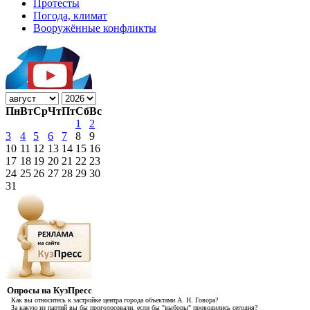
Протесты
Погода, климат
Вооружённые конфликты
Пн
Вт
Ср
Чт
Пт
Сб
Вс
1
2
3
4
5
6
7
8
9
10
11
12
13
14
15
16
17
18
19
20
21
22
23
24
25
26
27
28
29
30
31
Опросы на КузПресс
Как вы относитесь к застройке центра города объектами А. Н. Говора?
За какую из партий вы бы проголосовали, если бы "выборы" проводились сегодня?