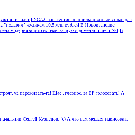
дуют и печалят
РУСАЛ запатентовал инновационный сплав для
а "подарил" жуликам 10,5 млн рублей
В Новокузнецке
ена модернизация системы загрузки доменной печи №1
В
роят, чё переживать-та! Щас , главное, за ЕР голосовать! А
оначальник Сергей Кузнецов. (с) А что нам мешает нарисовать