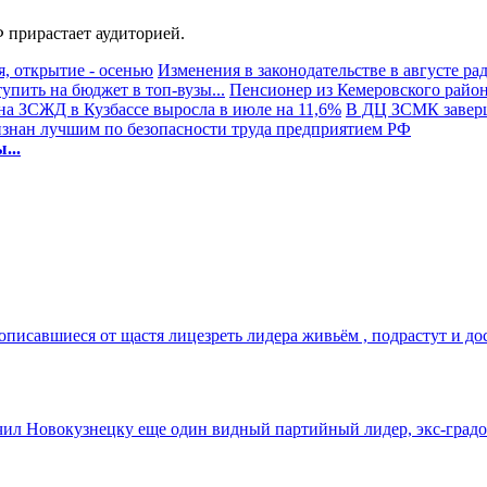
 прирастает аудиторией.
, открытие - осенью
Изменения в законодательстве в августе ра
пить на бюджет в топ-вузы...
Пенсионер из Кемеровского район
на ЗСЖД в Кузбассе выросла в июле на 11,6%
В ДЦ ЗСМК заверш
знан лучшим по безопасности труда предприятием РФ
...
писавшиеся от щастя лицезреть лидера живьём , подрастут и дост
орочил Новокузнецку еще один видный партийный лидер, экс-град