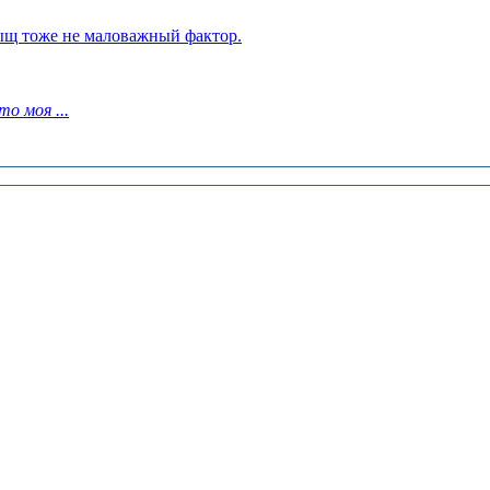
тыщ тоже не маловажный фактор.
о моя ...