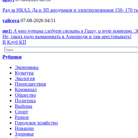
Рад за НКАЗ. Да и ЗП анодчиков и электролизников 150- 170 
valicova
07-08-2026 04:51
me1:
А что путина следует свозить в Гаагу, и тут повторю. Эт
Не, таких надо выманивать в Анкоридж и там арестовывать!
В Клуб КП
Рубрики
Экономика
Культура
Экология
Происшествия
Криминал
Общество
Политика
Выборы
Спорт
Разное
Городское хозяйство
Новации
Здоровье