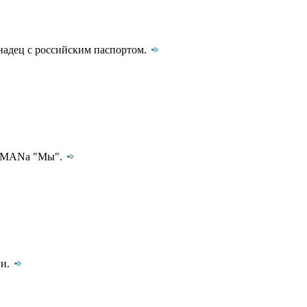
надец с российским паспортом.
SHAMANа "Мы".
ги.